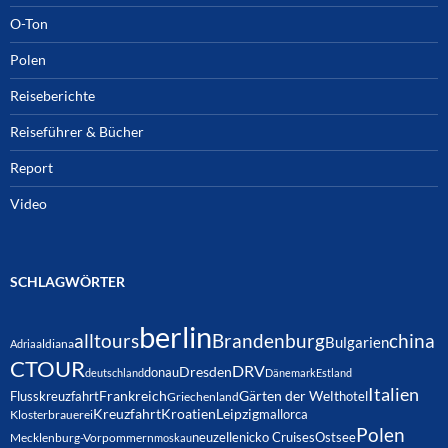
O-Ton
Polen
Reiseberichte
Reiseführer & Bücher
Report
Video
SCHLAGWÖRTER
berlin
alltours
Brandenburg
china
Bulgarien
Adria
aldiana
CTOUR
DRV
Dresden
donau
deutschland
Dänemark
Estland
Italien
Frankreich
Gärten der Welt
Flusskreuzfahrt
hotel
Griechenland
Kreuzfahrt
Kroatien
Leipzig
mallorca
Klosterbrauerei
Polen
neuzelle
nicko Cruises
Ostsee
Mecklenburg-Vorpommern
moskau