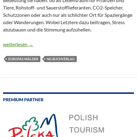
Bedeutung sie haben: ob als Lebensraum für Pflanzen und
Tiere, Rohstoff- und Sauerstofflieferanten, CO2-Speicher,
Schutzzonen oder auch nur als schlichter Ort für Spaziergänge
oder Wanderungen. Wobei Letztere dazu beitragen, Stress
abzubauen und die Stimmung aufzuhellen.
IN 225 REISEN DURCH EUROPAS WÄLDER
weiterlesen
→
EUROPAS WÄLDER
NG BUCHVERLAG
PREMIUM PARTNER