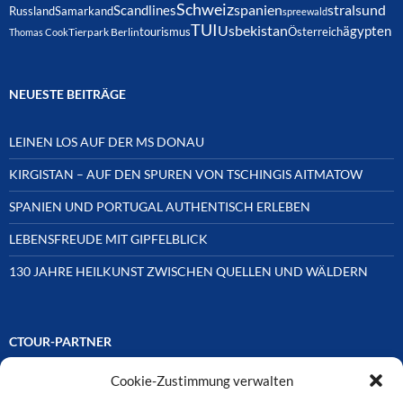
Schweiz
spanien
Scandlines
stralsund
Russland
Samarkand
spreewald
TUI
Usbekistan
ägypten
Österreich
tourismus
Thomas Cook
Tierpark Berlin
NEUESTE BEITRÄGE
LEINEN LOS AUF DER MS DONAU
KIRGISTAN – AUF DEN SPUREN VON TSCHINGIS AITMATOW
SPANIEN UND PORTUGAL AUTHENTISCH ERLEBEN
LEBENSFREUDE MIT GIPFELBLICK
130 JAHRE HEILKUNST ZWISCHEN QUELLEN UND WÄLDERN
CTOUR-PARTNER
Cookie-Zustimmung verwalten
Unsere Reisejournalisten-Vereinigung ist über Mitglieder und
Ehrenmitglieder auf unterschiedliche Weise mit