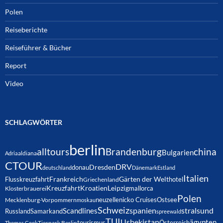
Polen
Reiseberichte
Reiseführer & Bücher
Report
Video
SCHLAGWÖRTER
berlin
alltours
Brandenburg
china
Bulgarien
Adria
aldiana
CTOUR
DRV
Dresden
donau
deutschland
Dänemark
Estland
Italien
Frankreich
Gärten der Welt
Flusskreuzfahrt
hotel
Griechenland
Kreuzfahrt
Kroatien
Leipzig
mallorca
Klosterbrauerei
Polen
neuzelle
nicko Cruises
Ostsee
Mecklenburg-Vorpommern
moskau
Schweiz
spanien
Scandlines
stralsund
Russland
Samarkand
spreewald
TUI
Usbekistan
ägypten
Österreich
tourismus
Thomas Cook
Tierpark Berlin