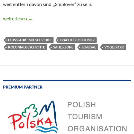
weit entfern davon sind, „Shiplover“ zu sein.
CTOUR on Tour: Zwischen Pole-Pole und Inschallah
weiterlesen
→
FLUSSFAHRT MIT SEESCHIFF
FRACHTER-OLDTIMER
KOLONIALGESCHICHTE
SAHEL-ZONE
SENEGAL
VOGELPARK
PREMIUM PARTNER