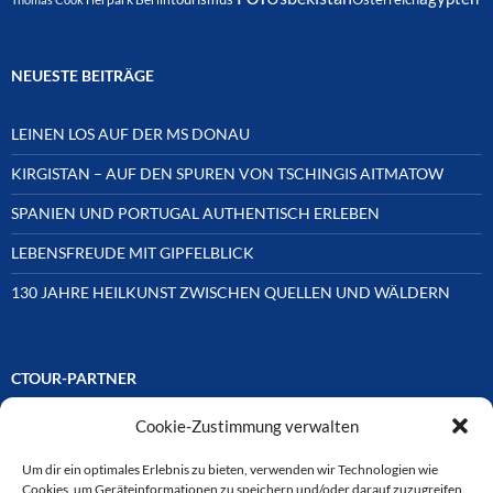
NEUESTE BEITRÄGE
LEINEN LOS AUF DER MS DONAU
KIRGISTAN – AUF DEN SPUREN VON TSCHINGIS AITMATOW
SPANIEN UND PORTUGAL AUTHENTISCH ERLEBEN
LEBENSFREUDE MIT GIPFELBLICK
130 JAHRE HEILKUNST ZWISCHEN QUELLEN UND WÄLDERN
CTOUR-PARTNER
Cookie-Zustimmung verwalten
Unsere Reisejournalisten-Vereinigung ist über Mitglieder und
Ehrenmitglieder auf unterschiedliche Weise mit
ausgewählten Partnern der Medien- und Tourismusbranche
Um dir ein optimales Erlebnis zu bieten, verwenden wir Technologien wie
verbunden. Hier eine
Cookies, um Geräteinformationen zu speichern und/oder darauf zuzugreifen.