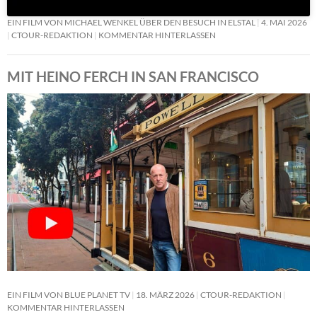
EIN FILM VON MICHAEL WENKEL ÜBER DEN BESUCH IN ELSTAL
4. MAI 2026
CTOUR-REDAKTION
KOMMENTAR HINTERLASSEN
MIT HEINO FERCH IN SAN FRANCISCO
EIN FILM VON BLUE PLANET TV
18. MÄRZ 2026
CTOUR-REDAKTION
KOMMENTAR HINTERLASSEN