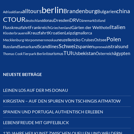
berlin
alltours
Brandenburg
china
Bulgarien
Adria
aldiana
CTOUR
DRV
Dresden
donau
deutschland
Dänemark
Estland
Italien
Frankreich
Gärten der Welt
Flusskreuzfahrt
hotel
Griechenland
Kreuzfahrt
Kroatien
Leipzig
mallorca
Klosterbrauerei
Polen
neuzelle
nicko Cruises
Ostsee
Mecklenburg-Vorpommern
moskau
Schweiz
spanien
Scandlines
stralsund
Russland
Samarkand
spreewald
TUI
Usbekistan
ägypten
Österreich
tourismus
Thomas Cook
Tierpark Berlin
NEUESTE BEITRÄGE
LEINEN LOS AUF DER MS DONAU
KIRGISTAN – AUF DEN SPUREN VON TSCHINGIS AITMATOW
SPANIEN UND PORTUGAL AUTHENTISCH ERLEBEN
LEBENSFREUDE MIT GIPFELBLICK
130 JAHRE HEILKUNST ZWISCHEN QUELLEN UND WÄLDERN