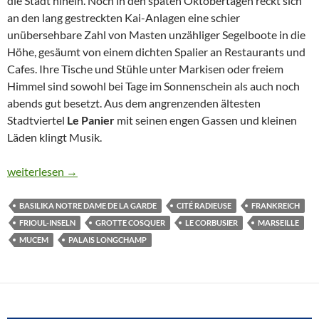
die Stadt hinein. Noch in den späten Oktobertagen reckt sich
an den lang gestreckten Kai-Anlagen eine schier
unübersehbare Zahl von Masten unzähliger Segelboote in die
Höhe, gesäumt von einem dichten Spalier an Restaurants und
Cafes. Ihre Tische und Stühle unter Markisen oder freiem
Himmel sind sowohl bei Tage im Sonnenschein als auch noch
abends gut besetzt. Aus dem angrenzenden ältesten
Stadtviertel
Le Panier
mit seinen engen Gassen und kleinen
Läden klingt Musik.
WELTSENSATION GROTTE COSQUER
weiterlesen
→
BASILIKA NOTRE DAME DE LA GARDE
CITÉ RADIEUSE
FRANKREICH
FRIOUL-INSELN
GROTTE COSQUER
LE CORBUSIER
MARSEILLE
MUCEM
PALAIS LONGCHAMP