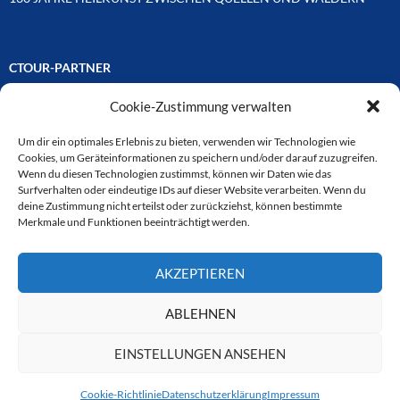
CTOUR-PARTNER
Cookie-Zustimmung verwalten
Unsere Reisejournalisten-Vereinigung ist über Mitglieder und
Ehrenmitglieder auf unterschiedliche Weise mit
ausgewählten Partnern der Medien- und Tourismusbranche
Um dir ein optimales Erlebnis zu bieten, verwenden wir Technologien wie
verbunden. Hier eine
Cookies, um Geräteinformationen zu speichern und/oder darauf zuzugreifen.
Auswahl der Online-Plattformen:
Wenn du diesen Technologien zustimmst, können wir Daten wie das
Surfverhalten oder eindeutige IDs auf dieser Website verarbeiten. Wenn du
deine Zustimmung nicht erteilst oder zurückziehst, können bestimmte
Merkmale und Funktionen beeinträchtigt werden.
CTOUR
AKZEPTIEREN
CTOUR der Club der Tourismus-Journalisten. Wir freuen uns immer
über Anfragen von neuen Mitgliedern. Nehmen Sie bei Interesse über
das Kontaktformular Kontakt zu uns auf. CTOUR über 30 Jahre im
ABLEHNEN
Dienst des Reisejournalismus.
EINSTELLUNGEN ANSEHEN
Cookie-Richtlinie
Datenschutzerklärung
Impressum
Datenschutzerklärung
Stolz präsentiert von WordPress