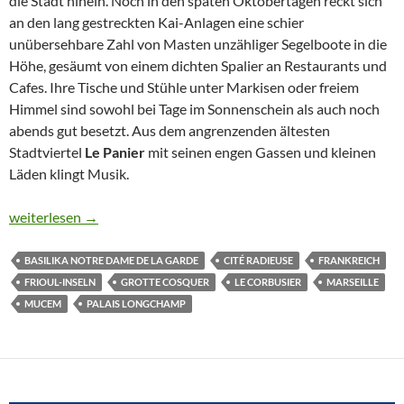
die Stadt hinein. Noch in den späten Oktobertagen reckt sich
an den lang gestreckten Kai-Anlagen eine schier
unübersehbare Zahl von Masten unzähliger Segelboote in die
Höhe, gesäumt von einem dichten Spalier an Restaurants und
Cafes. Ihre Tische und Stühle unter Markisen oder freiem
Himmel sind sowohl bei Tage im Sonnenschein als auch noch
abends gut besetzt. Aus dem angrenzenden ältesten
Stadtviertel
Le Panier
mit seinen engen Gassen und kleinen
Läden klingt Musik.
WELTSENSATION GROTTE COSQUER
weiterlesen
→
BASILIKA NOTRE DAME DE LA GARDE
CITÉ RADIEUSE
FRANKREICH
FRIOUL-INSELN
GROTTE COSQUER
LE CORBUSIER
MARSEILLE
MUCEM
PALAIS LONGCHAMP