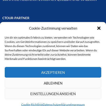
CTOUR-PARTNER
Cookie-Zustimmung verwalten
Unsere Reisejournalisten-Vereinigung ist über Mitglieder und
Ehrenmitglieder auf unterschiedliche Weise mit
ausgewählten Partnern der Medien- und Tourismusbranche
Um dir ein optimales Erlebnis zu bieten, verwenden wir Technologien wie
verbunden. Hier eine
Cookies, um Geräteinformationen zu speichern und/oder darauf zuzugreifen.
Auswahl der Online-Plattformen:
Wenn du diesen Technologien zustimmst, können wir Daten wie das
Surfverhalten oder eindeutige IDs auf dieser Website verarbeiten. Wenn du
deine Zustimmung nicht erteilst oder zurückziehst, können bestimmte
Merkmale und Funktionen beeinträchtigt werden.
CTOUR
AKZEPTIEREN
CTOUR der Club der Tourismus-Journalisten. Wir freuen uns immer
über Anfragen von neuen Mitgliedern. Nehmen Sie bei Interesse über
das Kontaktformular Kontakt zu uns auf. CTOUR über 30 Jahre im
ABLEHNEN
Dienst des Reisejournalismus.
EINSTELLUNGEN ANSEHEN
Cookie-Richtlinie
Datenschutzerklärung
Impressum
Datenschutzerklärung
Stolz präsentiert von WordPress