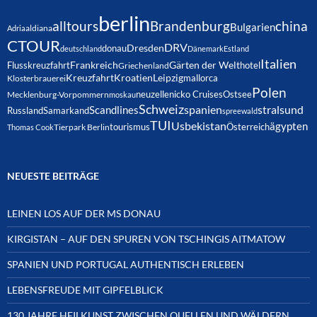
berlin
alltours
Brandenburg
china
Bulgarien
Adria
aldiana
CTOUR
DRV
Dresden
donau
deutschland
Dänemark
Estland
Italien
Frankreich
Gärten der Welt
Flusskreuzfahrt
hotel
Griechenland
Kreuzfahrt
Kroatien
Leipzig
mallorca
Klosterbrauerei
Polen
neuzelle
nicko Cruises
Ostsee
Mecklenburg-Vorpommern
moskau
Schweiz
spanien
Scandlines
stralsund
Russland
Samarkand
spreewald
TUI
Usbekistan
ägypten
Österreich
tourismus
Thomas Cook
Tierpark Berlin
NEUESTE BEITRÄGE
LEINEN LOS AUF DER MS DONAU
KIRGISTAN – AUF DEN SPUREN VON TSCHINGIS AITMATOW
SPANIEN UND PORTUGAL AUTHENTISCH ERLEBEN
LEBENSFREUDE MIT GIPFELBLICK
130 JAHRE HEILKUNST ZWISCHEN QUELLEN UND WÄLDERN