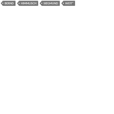
BERND
HIMMLISCH
SIEGMUND
WEIT“