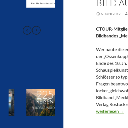
BILD 
6. JUNI 2012
CTOUR-Mitglied
Bildbandes „Me
Wer baute die e
der „Ossenkopp
Ende des 18. Jh.
Schauspielkunst
Schlösser so ty
Fragen beantwor
locker, gleichwo
Bildband „Meckle
Verlag Rostock e
CTOUR-Buchtipp
weiterlesen
→