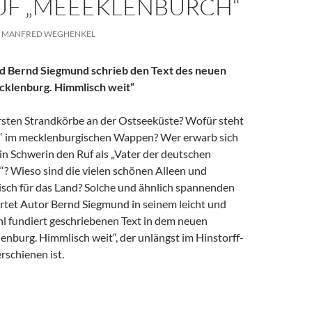
AUF „MEEEKLENBURCH“
MANFRED WEGHENKEL
 Bernd Siegmund schrieb den Text des neuen
cklenburg. Himmlisch weit“
rsten Strandkörbe an der Ostseeküste? Wofür steht
“ im mecklenburgischen Wappen? Wer erwarb sich
 in Schwerin den Ruf als „Vater der deutschen
“? Wieso sind die vielen schönen Alleen und
pisch für das Land? Solche und ähnlich spannenden
tet Autor Bernd Siegmund in seinem leicht und
hl fundiert geschriebenen Text in dem neuen
nburg. Himmlisch weit“, der unlängst im Hinstorff-
rschienen ist.
: Eine Hommage in Wort und Bild auf „Meeeklenburch“