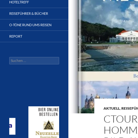
HOTELTREFF
REISEFÜHRER & BÜCHER
O-TÖNE RUND UMS REISEN
REPORT
Suchen
nach:
AKTUELL
,
REISEFÜ
CTOUR-
HOMMA