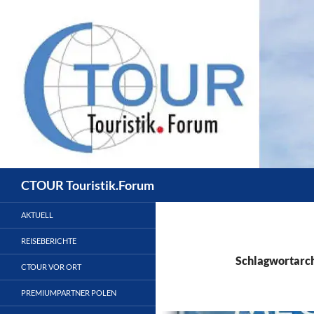
Zum
Inhalt
springen
Suchen
CTOUR Touristik.Forum
AKTUELL
REISEBERICHTE
Schlagwortarch
CTOUR VOR ORT
PREMIUMPARTNER POLEN