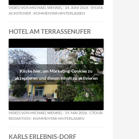
VIDEO VON MICHAEL WENKEL
24. JUNI 2026
SYLVIA
ACKSTEINER
KOMMENTAR HINTERLASSEN
HOTEL AM TERRASSENUFER
Klicke hier, um Marketing-Cookies zu
akzeptieren und diesen Inhalt zu aktivieren
VIDEO VON MICHAEL WENKEL
19. MAI 2026
CTOUR-
REDAKTION
KOMMENTAR HINTERLASSEN
KARLS ERLEBNIS-DORF