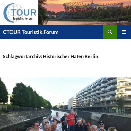
Zum
Inhalt
springen
Suchen
CTOUR Touristik.Forum
PRIMÄR
MENÜ
Schlagwortarchiv: Historischer Hafen Berlin