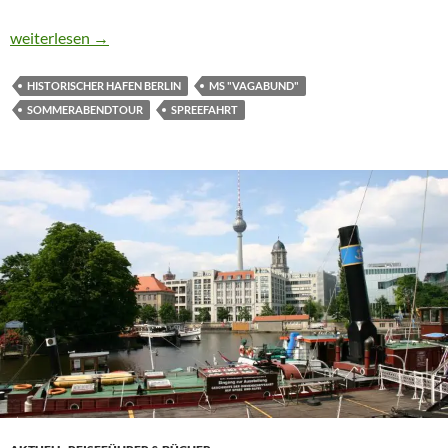
CTOUR AUF SOMMERABENDTOUR 2022
weiterlesen
→
HISTORISCHER HAFEN BERLIN
MS "VAGABUND"
SOMMERABENDTOUR
SPREEFAHRT