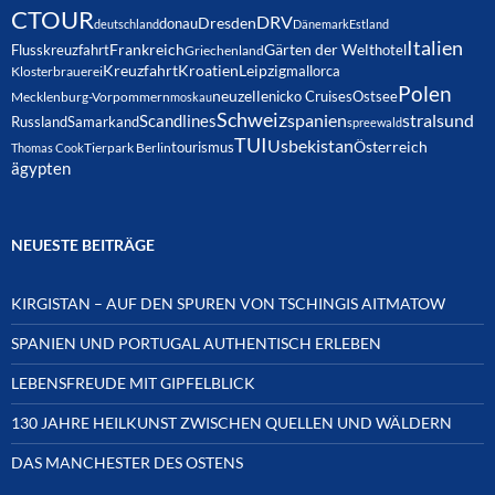
CTOUR
DRV
Dresden
donau
deutschland
Dänemark
Estland
Italien
Frankreich
Gärten der Welt
Flusskreuzfahrt
hotel
Griechenland
Kreuzfahrt
Kroatien
Leipzig
mallorca
Klosterbrauerei
Polen
neuzelle
nicko Cruises
Ostsee
Mecklenburg-Vorpommern
moskau
Schweiz
spanien
Scandlines
stralsund
Russland
Samarkand
spreewald
TUI
Usbekistan
Österreich
tourismus
Thomas Cook
Tierpark Berlin
ägypten
NEUESTE BEITRÄGE
KIRGISTAN – AUF DEN SPUREN VON TSCHINGIS AITMATOW
SPANIEN UND PORTUGAL AUTHENTISCH ERLEBEN
LEBENSFREUDE MIT GIPFELBLICK
130 JAHRE HEILKUNST ZWISCHEN QUELLEN UND WÄLDERN
DAS MANCHESTER DES OSTENS