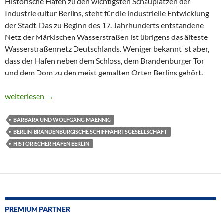
Historische Hafen zu den wichtigsten Schauplätzen der
Industriekultur Berlins, steht für die industrielle Entwicklung
der Stadt. Das zu Beginn des 17. Jahrhunderts entstandene
Netz der Märkischen Wasserstraßen ist übrigens das älteste
Wasserstraßennetz Deutschlands. Weniger bekannt ist aber,
dass der Hafen neben dem Schloss, dem Brandenburger Tor
und dem Dom zu den meist gemalten Orten Berlins gehört.
DER HISTORISCHE HAFEN BERLIN IN MALEREI UND GRAFIK
weiterlesen
→
BARBARA UND WOLFGANG MAENNIG
BERLIN-BRANDENBURGISCHE SCHIFFFAHRTSGESELLSCHAFT
HISTORISCHER HAFEN BERLIN
PREMIUM PARTNER