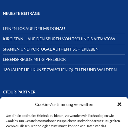
NEUESTE BEITRÄGE
LEINEN LOS AUF DER MS DONAU
KIRGISTAN – AUF DEN SPUREN VON TSCHINGIS AITMATOW
SPANIEN UND PORTUGAL AUTHENTISCH ERLEBEN
LEBENSFREUDE MIT GIPFELBLICK
130 JAHRE HEILKUNST ZWISCHEN QUELLEN UND WÄLDERN
CTOUR-PARTNER
Cookie-Zustimmung verwalten
Unsere Reisejournalisten-Vereinigung ist über Mitglieder und
Ehrenmitglieder auf unterschiedliche Weise mit
ausgewählten Partnern der Medien- und Tourismusbranche
Um dir ein optimales Erlebnis zu bieten, verwenden wir Technologien wie
verbunden. Hier eine
Cookies, um Geräteinformationen zu speichern und/oder darauf zuzugreifen.
Auswahl der Online-Plattformen:
Wenn du diesen Technologien zustimmst, können wir Daten wie das