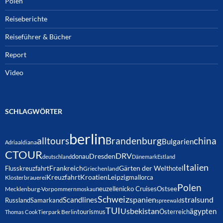
Polen
Reiseberichte
Reiseführer & Bücher
Report
Video
SCHLAGWÖRTER
berlin
alltours
Brandenburg
china
Bulgarien
Adria
aldiana
CTOUR
DRV
Dresden
donau
deutschland
Dänemark
Estland
Italien
Frankreich
Gärten der Welt
Flusskreuzfahrt
hotel
Griechenland
Kreuzfahrt
Kroatien
Leipzig
mallorca
Klosterbrauerei
Polen
neuzelle
nicko Cruises
Ostsee
Mecklenburg-Vorpommern
moskau
Schweiz
spanien
Scandlines
stralsund
Russland
Samarkand
spreewald
TUI
Usbekistan
ägypten
Österreich
tourismus
Thomas Cook
Tierpark Berlin