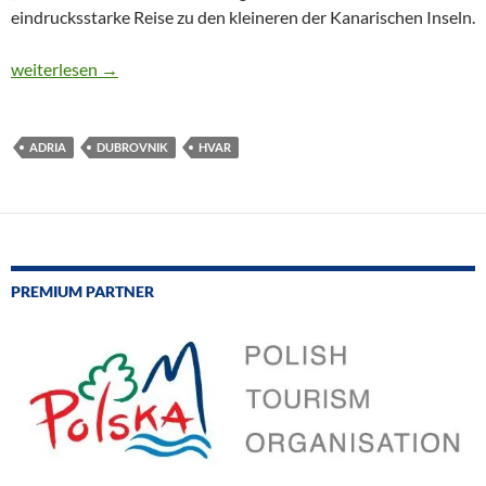
eindrucksstarke Reise zu den kleineren der Kanarischen Inseln.
CTOUR on Tour: Da Capo mit der kleinen Schönen
weiterlesen
→
ADRIA
DUBROVNIK
HVAR
PREMIUM PARTNER