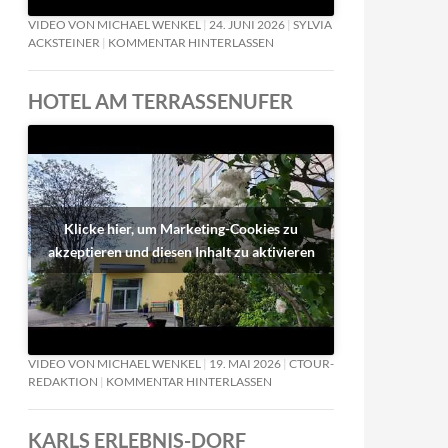
VIDEO VON MICHAEL WENKEL
24. JUNI 2026
SYLVIA
ACKSTEINER
KOMMENTAR HINTERLASSEN
HOTEL AM TERRASSENUFER
Klicke hier, um Marketing-Cookies zu
akzeptieren und diesen Inhalt zu aktivieren
VIDEO VON MICHAEL WENKEL
19. MAI 2026
CTOUR-
REDAKTION
KOMMENTAR HINTERLASSEN
KARLS ERLEBNIS-DORF