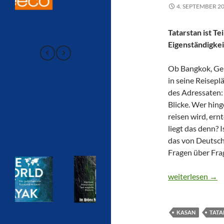
4. SEPTEMBER 2
Tatarstan ist Te
Eigenständigkei
Ob Bangkok, Gel
in seine Reisep
des Adressaten:
Blicke. Wer hin
reisen wird, ern
liegt das denn? 
das von Deutsch
Fragen über Fra
CTOUR on Tour: F
weiterlesen
→
KASAN
TATA