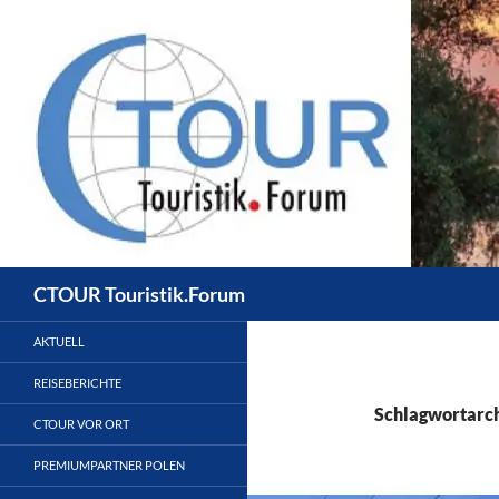
Zum
Inhalt
springen
Suchen
CTOUR Touristik.Forum
AKTUELL
REISEBERICHTE
Schlagwortarch
CTOUR VOR ORT
PREMIUMPARTNER POLEN