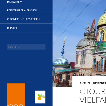
HOTELTREFF
REISEFÜHRER & BÜCHER
O-TÖNE RUND UMS REISEN
REPORT
Suchen
nach:
AKTUELL
,
REISEBE
CTOUR 
VIELFA