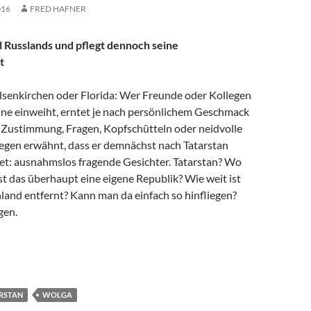
016
FRED HAFNER
il Russlands und pflegt dennoch seine
t
senkirchen oder Florida: Wer Freunde oder Kollegen
läne einweiht, erntet je nach persönlichem Geschmack
 Zustimmung, Fragen, Kopfschütteln oder neidvolle
gegen erwähnt, dass er demnächst nach Tatarstan
tet: ausnahmslos fragende Gesichter. Tatarstan? Wo
Ist das überhaupt eine eigene Republik? Wie weit ist
land entfernt? Kann man da einfach so hinfliegen?
gen.
riedliche Vielfalt der Religionen
RSTAN
WOLGA