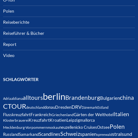
Polen
Reiseberichte
Reiseführer & Bücher
Report
Video
SCHLAGWÖRTER
berlin
alltours
Brandenburg
china
Bulgarien
Adria
aldiana
CTOUR
DRV
Dresden
donau
deutschland
Dänemark
Estland
Italien
Frankreich
Gärten der Welt
Flusskreuzfahrt
hotel
Griechenland
Kreuzfahrt
Kroatien
Leipzig
mallorca
Klosterbrauerei
Polen
neuzelle
nicko Cruises
Ostsee
Mecklenburg-Vorpommern
moskau
Schweiz
spanien
Scandlines
stralsund
Russland
Samarkand
spreewald