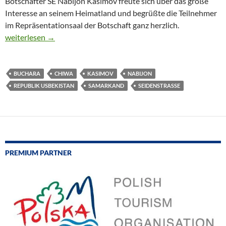
Botschafter SE Nabijon Kasimov freute sich über das große
Interesse an seinem Heimatland und begrüßte die Teilnehmer
im Repräsentationsaal der Botschaft ganz herzlich.
CTOUR-Medientreff: Usbekistan – 1001-Nacht-Romantik hautn
weiterlesen
→
BUCHARA
CHIWA
KASIMOV
NABIJON
REPUBLIK USBEKISTAN
SAMARKAND
SEIDENSTRASSE
PREMIUM PARTNER