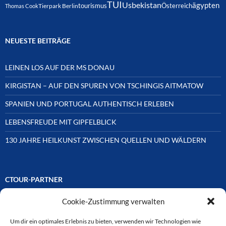
TUI
Usbekistan
ägypten
Österreich
tourismus
Thomas Cook
Tierpark Berlin
NEUESTE BEITRÄGE
LEINEN LOS AUF DER MS DONAU
KIRGISTAN – AUF DEN SPUREN VON TSCHINGIS AITMATOW
SPANIEN UND PORTUGAL AUTHENTISCH ERLEBEN
LEBENSFREUDE MIT GIPFELBLICK
130 JAHRE HEILKUNST ZWISCHEN QUELLEN UND WÄLDERN
CTOUR-PARTNER
Cookie-Zustimmung verwalten
Unsere Reisejournalisten-Vereinigung ist über Mitglieder und
Ehrenmitglieder auf unterschiedliche Weise mit
ausgewählten Partnern der Medien- und Tourismusbranche
Um dir ein optimales Erlebnis zu bieten, verwenden wir Technologien wie