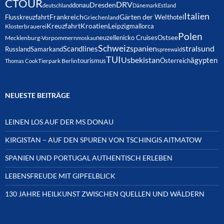
CTOUR
DRV
Dresden
donau
deutschland
Dänemark
Estland
Italien
Frankreich
Gärten der Welt
Flusskreuzfahrt
hotel
Griechenland
Kreuzfahrt
Kroatien
Leipzig
mallorca
Klosterbrauerei
Polen
neuzelle
nicko Cruises
Ostsee
Mecklenburg-Vorpommern
moskau
Schweiz
spanien
Scandlines
stralsund
Russland
Samarkand
spreewald
TUI
Usbekistan
ägypten
Österreich
tourismus
Thomas Cook
Tierpark Berlin
NEUESTE BEITRÄGE
LEINEN LOS AUF DER MS DONAU
KIRGISTAN – AUF DEN SPUREN VON TSCHINGIS AITMATOW
SPANIEN UND PORTUGAL AUTHENTISCH ERLEBEN
LEBENSFREUDE MIT GIPFELBLICK
130 JAHRE HEILKUNST ZWISCHEN QUELLEN UND WÄLDERN