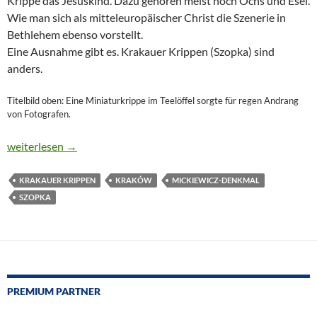
Krippe das Jesuskind. Dazu gehören meist noch Ochs und Esel.
Wie man sich als mitteleuropäischer Christ die Szenerie in
Bethlehem ebenso vorstellt.
Eine Ausnahme gibt es. Krakauer Krippen (Szopka) sind
anders.
Titelbild oben: Eine Miniaturkrippe im Teelöffel sorgte für regen Andrang
von Fotografen.
POLNISCHER KRIPPENWETTBEWERB
weiterlesen
→
KRAKAUER KRIPPEN
KRAKÓW
MICKIEWICZ-DENKMAL
SZOPKA
PREMIUM PARTNER