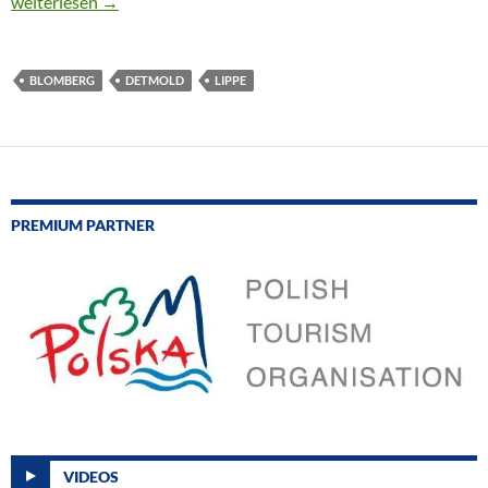
CTOUR on Tour: Living in Paradise
weiterlesen
→
BLOMBERG
DETMOLD
LIPPE
PREMIUM PARTNER
VIDEOS