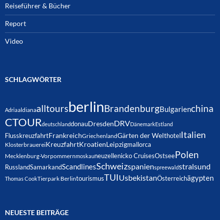
Reiseführer & Bücher
Report
Video
SCHLAGWÖRTER
berlin
alltours
Brandenburg
china
Bulgarien
Adria
aldiana
CTOUR
DRV
Dresden
donau
deutschland
Dänemark
Estland
Italien
Frankreich
Gärten der Welt
Flusskreuzfahrt
hotel
Griechenland
Kreuzfahrt
Kroatien
Leipzig
mallorca
Klosterbrauerei
Polen
neuzelle
nicko Cruises
Ostsee
Mecklenburg-Vorpommern
moskau
Schweiz
spanien
Scandlines
stralsund
Russland
Samarkand
spreewald
TUI
Usbekistan
ägypten
Österreich
tourismus
Thomas Cook
Tierpark Berlin
NEUESTE BEITRÄGE