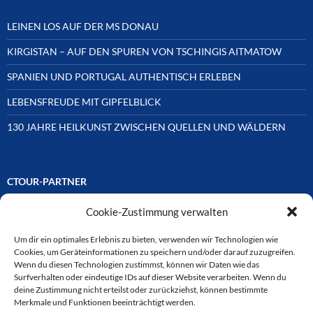
LEINEN LOS AUF DER MS DONAU
KIRGISTAN – AUF DEN SPUREN VON TSCHINGIS AITMATOW
SPANIEN UND PORTUGAL AUTHENTISCH ERLEBEN
LEBENSFREUDE MIT GIPFELBLICK
130 JAHRE HEILKUNST ZWISCHEN QUELLEN UND WÄLDERN
CTOUR-PARTNER
Cookie-Zustimmung verwalten
Unsere Reisejournalisten-Vereinigung ist über Mitglieder und
Ehrenmitglieder auf unterschiedliche Weise mit
ausgewählten Partnern der Medien- und Tourismusbranche
Um dir ein optimales Erlebnis zu bieten, verwenden wir Technologien wie
verbunden. Hier eine
Cookies, um Geräteinformationen zu speichern und/oder darauf zuzugreifen.
Auswahl der Online-Plattformen:
Wenn du diesen Technologien zustimmst, können wir Daten wie das
Surfverhalten oder eindeutige IDs auf dieser Website verarbeiten. Wenn du
deine Zustimmung nicht erteilst oder zurückziehst, können bestimmte
Merkmale und Funktionen beeinträchtigt werden.
CTOUR