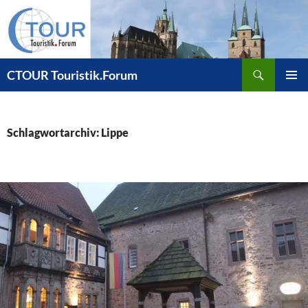
Zum
Inhalt
springen
Suchen
CTOUR Touristik.Forum
PRIMÄR
MENÜ
Schlagwortarchiv: Lippe