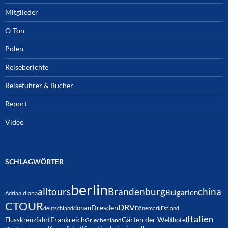
Mitglieder
O-Ton
Polen
Reiseberichte
Reiseführer & Bücher
Report
Video
SCHLAGWÖRTER
berlin
alltours
Brandenburg
china
Bulgarien
Adria
aldiana
CTOUR
DRV
Dresden
donau
deutschland
Dänemark
Estland
Italien
Frankreich
Gärten der Welt
Flusskreuzfahrt
hotel
Griechenland