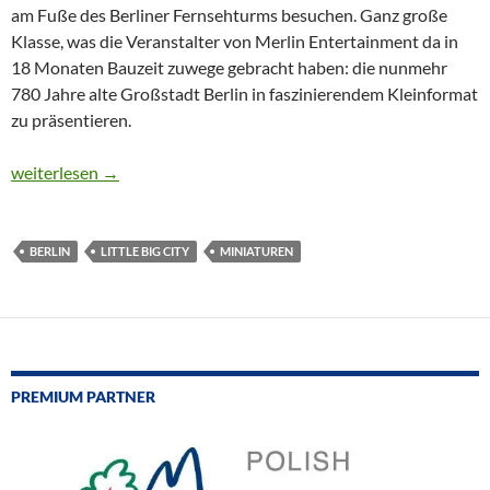
am Fuße des Berliner Fernsehturms besuchen. Ganz große
Klasse, was die Veranstalter von Merlin Entertainment da in
18 Monaten Bauzeit zuwege gebracht haben: die nunmehr
780 Jahre alte Großstadt Berlin in faszinierendem Kleinformat
zu präsentieren.
CTOUR vor Ort: In einer Stunde durch 780 Jahre Berliner Gesch
weiterlesen
→
BERLIN
LITTLE BIG CITY
MINIATUREN
PREMIUM PARTNER