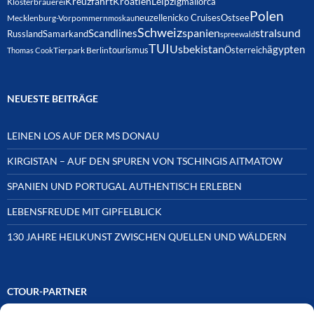
Kreuzfahrt
Kroatien
Leipzig
mallorca
Klosterbrauerei
Polen
neuzelle
nicko Cruises
Ostsee
Mecklenburg-Vorpommern
moskau
Schweiz
spanien
Scandlines
stralsund
Russland
Samarkand
spreewald
TUI
Usbekistan
ägypten
Österreich
tourismus
Thomas Cook
Tierpark Berlin
NEUESTE BEITRÄGE
LEINEN LOS AUF DER MS DONAU
KIRGISTAN – AUF DEN SPUREN VON TSCHINGIS AITMATOW
SPANIEN UND PORTUGAL AUTHENTISCH ERLEBEN
LEBENSFREUDE MIT GIPFELBLICK
130 JAHRE HEILKUNST ZWISCHEN QUELLEN UND WÄLDERN
CTOUR-PARTNER