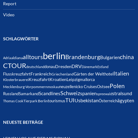
Report
Video
SCHLAGWÖRTER
berlin
alltours
Brandenburg
china
Bulgarien
Adria
aldiana
CTOUR
DRV
Dresden
donau
deutschland
Dänemark
Estland
Italien
Frankreich
Gärten der Welt
Flusskreuzfahrt
hotel
Griechenland
Kreuzfahrt
Kroatien
Leipzig
mallorca
Klosterbrauerei
Polen
neuzelle
nicko Cruises
Ostsee
Mecklenburg-Vorpommern
moskau
Schweiz
spanien
Scandlines
stralsund
Russland
Samarkand
spreewald
TUI
Usbekistan
ägypten
Österreich
tourismus
Thomas Cook
Tierpark Berlin
NEUESTE BEITRÄGE