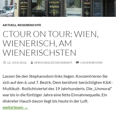
AKTUELL
,
REISEBERICHTE
CTOUR ON TOUR: WIEN,
WIENERISCH, AM
WIENERISCHSTEN
12. JUNI 2016
VERONIKA ZICKENDRAHT
1 KOMMENTAR
Lassen Sie den Stephansdom links liegen. Konzentrieren Sie
sich auf den 6. und 7. Bezirk. Dem berühmt-berüchtigten K&K-
Multikult- Rotlichtviertel des 19 Jahrhunderts. Die „Unmoral“
war bis in die fünfziger Jahre eine fette Einnahmequelle. Ein
diskreter Hauch davon liegt bis heute in der Luft.
CTOUR on Tour: Wien, wienerisch, am wienerischsten
weiterlesen
→