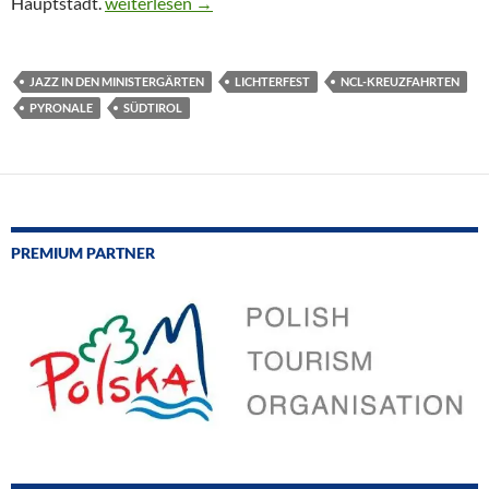
CTOUR-News: NCL-Kreuzfahrten – Lichterfest Berlin
Hauptstadt.
weiterlesen
→
JAZZ IN DEN MINISTERGÄRTEN
LICHTERFEST
NCL-KREUZFAHRTEN
PYRONALE
SÜDTIROL
PREMIUM PARTNER