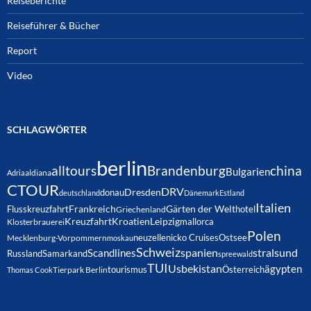
Reiseberichte
Reiseführer & Bücher
Report
Video
SCHLAGWÖRTER
berlin
alltours
Brandenburg
china
Bulgarien
Adria
aldiana
CTOUR
DRV
Dresden
donau
deutschland
Dänemark
Estland
Italien
Frankreich
Gärten der Welt
Flusskreuzfahrt
hotel
Griechenland
Kreuzfahrt
Kroatien
Leipzig
mallorca
Klosterbrauerei
Polen
neuzelle
nicko Cruises
Ostsee
Mecklenburg-Vorpommern
moskau
Schweiz
spanien
Scandlines
stralsund
Russland
Samarkand
spreewald
TUI
Usbekistan
ägypten
Österreich
tourismus
Thomas Cook
Tierpark Berlin