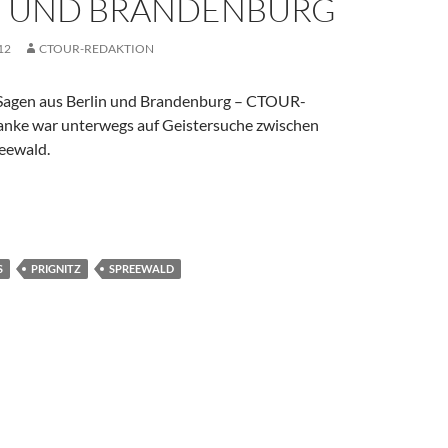
N UND BRANDENBURG
12
CTOUR-REDAKTION
Sagen aus Berlin und Brandenburg – CTOUR-
ranke war unterwegs auf Geistersuche zwischen
reewald.
: Spukgeschichten aus Berlin und Brandenburg
S
PRIGNITZ
SPREEWALD