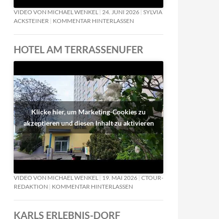
VIDEO VON MICHAEL WENKEL
24. JUNI 2026
SYLVIA
ACKSTEINER
KOMMENTAR HINTERLASSEN
HOTEL AM TERRASSENUFER
Klicke hier, um Marketing-Cookies zu
akzeptieren und diesen Inhalt zu aktivieren
VIDEO VON MICHAEL WENKEL
19. MAI 2026
CTOUR-
REDAKTION
KOMMENTAR HINTERLASSEN
KARLS ERLEBNIS-DORF