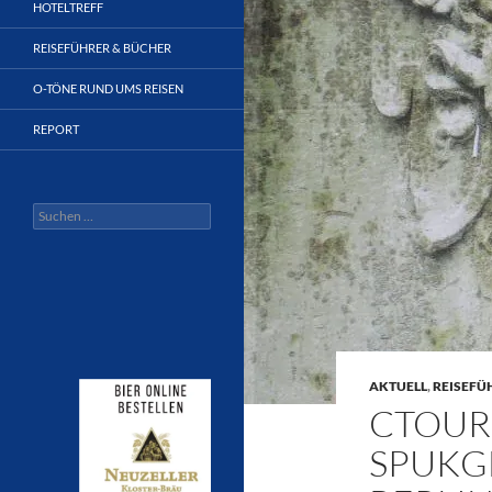
HOTELTREFF
REISEFÜHRER & BÜCHER
O-TÖNE RUND UMS REISEN
REPORT
Suchen
nach:
AKTUELL
,
REISEFÜ
CTOUR
SPUKG