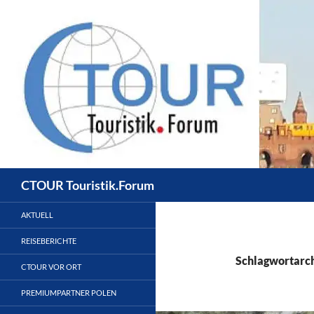
Zum
Inhalt
springen
Suchen
CTOUR Touristik.Forum
AKTUELL
REISEBERICHTE
Schlagwortarch
CTOUR VOR ORT
PREMIUMPARTNER POLEN