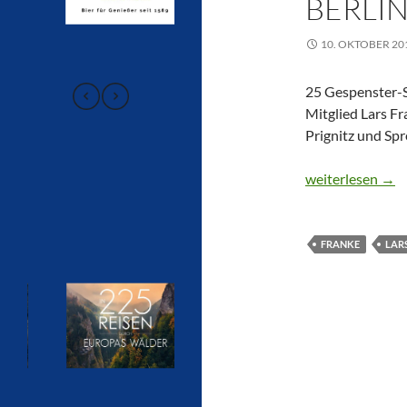
BERLI
10. OKTOBER 20
25 Gespenster-
Mitglied Lars F
Prignitz und Sp
CTOUR-Buchtipp
weiterlesen
→
FRANKE
LAR