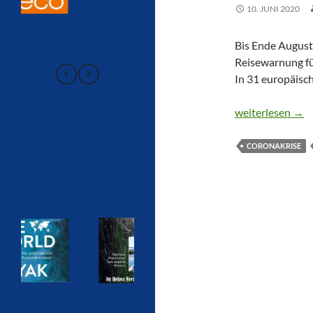
10. JUNI 2020
Bis Ende August
Reisewarnung fü
In 31 europäisc
REISEWARNUN
weiterlesen
→
CORONAKRISE