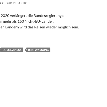
CTOUR-REDAKTION
 2020 verlängert die Bundesregierung die
r mehr als 160 Nicht-EU-Länder.
hen Ländern wird das Reisen wieder möglich sein.
G FÜR 160 LÄNDER VERLÄNGERT
CORONAVIRUS
REISEWARNUNG