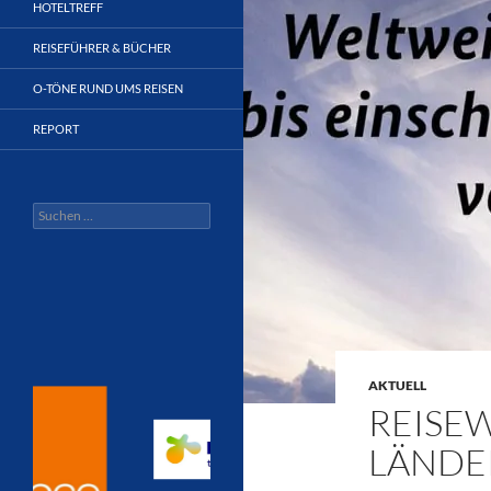
HOTELTREFF
REISEFÜHRER & BÜCHER
O-TÖNE RUND UMS REISEN
REPORT
Suchen
nach:
AKTUELL
REISE
LÄNDE