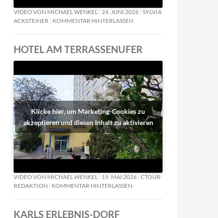
VIDEO VON MICHAEL WENKEL
24. JUNI 2026
SYLVIA
ACKSTEINER
KOMMENTAR HINTERLASSEN
HOTEL AM TERRASSENUFER
Klicke hier, um Marketing-Cookies zu
akzeptieren und diesen Inhalt zu aktivieren
VIDEO VON MICHAEL WENKEL
19. MAI 2026
CTOUR-
REDAKTION
KOMMENTAR HINTERLASSEN
KARLS ERLEBNIS-DORF