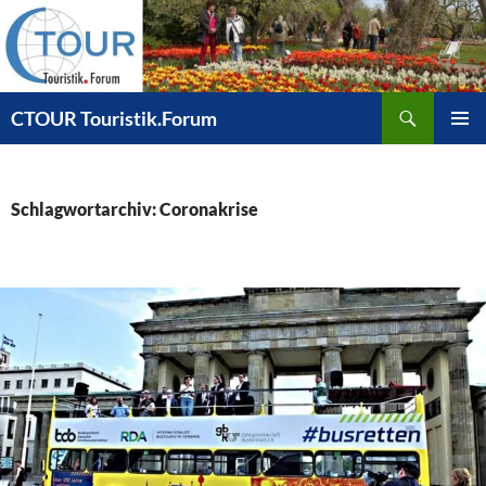
Zum
Inhalt
springen
Suchen
CTOUR Touristik.Forum
PRIMÄR
MENÜ
Schlagwortarchiv: Coronakrise