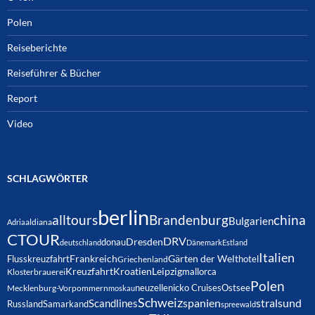
Polen
Reiseberichte
Reiseführer & Bücher
Report
Video
SCHLAGWÖRTER
berlin
alltours
Brandenburg
china
Bulgarien
Adria
aldiana
CTOUR
DRV
Dresden
donau
deutschland
Dänemark
Estland
Italien
Frankreich
Gärten der Welt
Flusskreuzfahrt
hotel
Griechenland
Kreuzfahrt
Kroatien
Leipzig
mallorca
Klosterbrauerei
Polen
neuzelle
nicko Cruises
Ostsee
Mecklenburg-Vorpommern
moskau
Schweiz
spanien
Scandlines
stralsund
Russland
Samarkand
spreewald