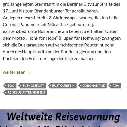
großangelegten Sternfahrt in die Berliner City zur Straße des
17. Juni bis zum Brandenburger Tor gerollt waren.
Anliegen dieses bereits 2. Aktionstages war es, die durch die
Corona-Pandemie seit März stark gebeutelte, ja
existenzbedrohte Busbranche am Leben zu erhalten. Unter
dem Motto „Honk for Hope“ (Hupen für Hoffnung) zwängten
sich die Buskarawanen auf verschiedenen Routen hupend
durch die Hauptstadt, um der Bundesregierung und den
Parteien den Ernst der Lage deutlich zu machen.
BUS-AKTIONSTAG IN BERLIN
weiterlesen
→
BDO
BUSKOMFORT
BUSTOURISTIK
CORONAKRISE
RDA
REISEBUSUNTERNEHMEN