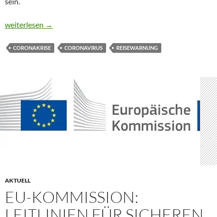
sein.
REISEWARNUNG FÜR 160 LÄNDER VERLÄNGERT
weiterlesen
→
CORONAKRISE
CORONAVIRUS
REISEWARNUNG
AKTUELL
EU-KOMMISSION:
LEITLINIEN FÜR SICHEREN