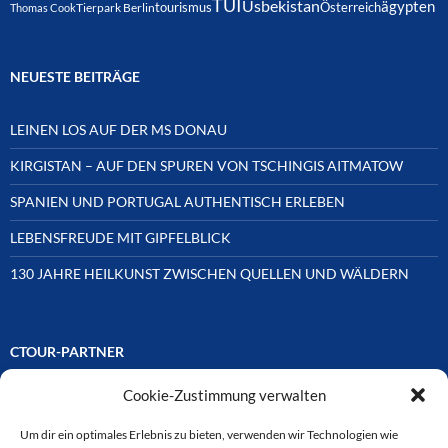
TUI
Usbekistan
ägypten
Österreich
tourismus
Thomas Cook
Tierpark Berlin
NEUESTE BEITRÄGE
LEINEN LOS AUF DER MS DONAU
KIRGISTAN – AUF DEN SPUREN VON TSCHINGIS AITMATOW
SPANIEN UND PORTUGAL AUTHENTISCH ERLEBEN
LEBENSFREUDE MIT GIPFELBLICK
130 JAHRE HEILKUNST ZWISCHEN QUELLEN UND WÄLDERN
CTOUR-PARTNER
Cookie-Zustimmung verwalten
Unsere Reisejournalisten-Vereinigung ist über Mitglieder und
Ehrenmitglieder auf unterschiedliche Weise mit
ausgewählten Partnern der Medien- und Tourismusbranche
Um dir ein optimales Erlebnis zu bieten, verwenden wir Technologien wie