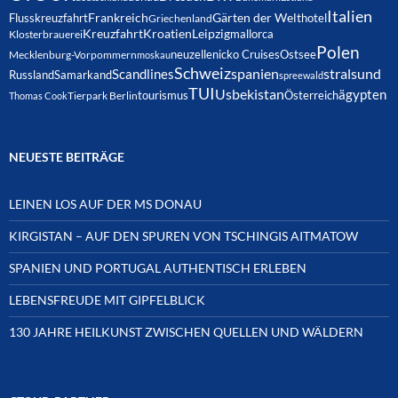
Italien
Frankreich
Gärten der Welt
Flusskreuzfahrt
hotel
Griechenland
Kreuzfahrt
Kroatien
Leipzig
mallorca
Klosterbrauerei
Polen
neuzelle
nicko Cruises
Ostsee
Mecklenburg-Vorpommern
moskau
Schweiz
spanien
Scandlines
stralsund
Russland
Samarkand
spreewald
TUI
Usbekistan
ägypten
Österreich
tourismus
Thomas Cook
Tierpark Berlin
NEUESTE BEITRÄGE
LEINEN LOS AUF DER MS DONAU
KIRGISTAN – AUF DEN SPUREN VON TSCHINGIS AITMATOW
SPANIEN UND PORTUGAL AUTHENTISCH ERLEBEN
LEBENSFREUDE MIT GIPFELBLICK
130 JAHRE HEILKUNST ZWISCHEN QUELLEN UND WÄLDERN