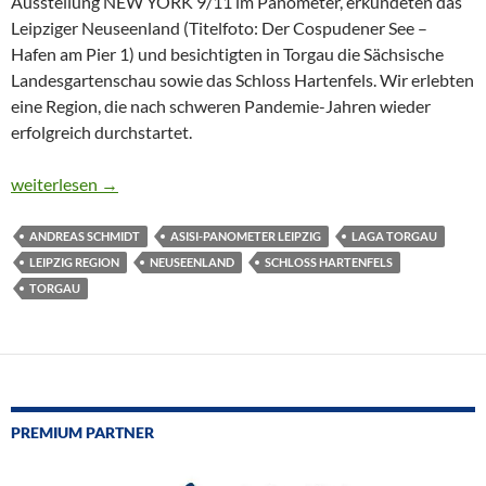
Ausstellung NEW YORK 9/11 im Panometer, erkundeten das
Leipziger Neuseenland (Titelfoto: Der Cospudener See –
Hafen am Pier 1) und besichtigten in Torgau die Sächsische
Landesgartenschau sowie das Schloss Hartenfels. Wir erlebten
eine Region, die nach schweren Pandemie-Jahren wieder
erfolgreich durchstartet.
ASISI, LEIPZIGER NEUSEENLAND & TORGAU-IMPRESSIONE
weiterlesen
→
ANDREAS SCHMIDT
ASISI-PANOMETER LEIPZIG
LAGA TORGAU
LEIPZIG REGION
NEUSEENLAND
SCHLOSS HARTENFELS
TORGAU
PREMIUM PARTNER