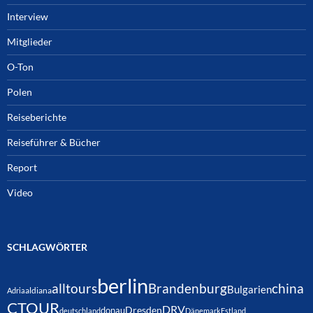
Interview
Mitglieder
O-Ton
Polen
Reiseberichte
Reiseführer & Bücher
Report
Video
SCHLAGWÖRTER
berlin
alltours
Brandenburg
china
Bulgarien
Adria
aldiana
CTOUR
DRV
Dresden
donau
deutschland
Dänemark
Estland