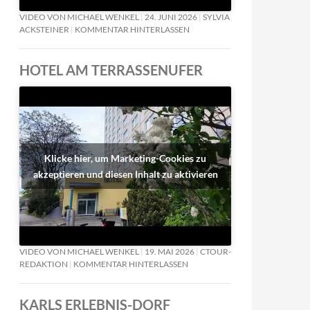
VIDEO VON MICHAEL WENKEL
24. JUNI 2026
SYLVIA
ACKSTEINER
KOMMENTAR HINTERLASSEN
HOTEL AM TERRASSENUFER
Klicke hier, um Marketing-Cookies zu
akzeptieren und diesen Inhalt zu aktivieren
h-Tech-Tiger und Asiens Muster-Demokratie
VIDEO VON MICHAEL WENKEL
19. MAI 2026
CTOUR-
REDAKTION
KOMMENTAR HINTERLASSEN
KARLS ERLEBNIS-DORF