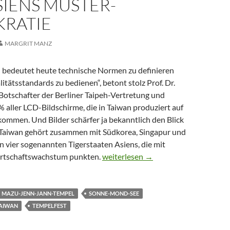
SIENS MUSTER-
RATIE
MARGRIT MANZ
 bedeutet heute technische Normen zu definieren
itätsstandards zu bedienen“, betont stolz Prof. Dr.
Botschafter der Berliner Taipeh-Vertretung und
% aller LCD-Bildschirme, die in Taiwan produziert auf
ommen. Und Bilder schärfer ja bekanntlich den Blick
t. Taiwan gehört zusammen mit Südkorea, Singapur und
 vier sogenannten Tigerstaaten Asiens, die mit
CTOUR-MEDIENTREFF: Taiwan – Hig
rtschaftswachstum punkten.
weiterlesen
→
MAZU-JENN-JANN-TEMPEL
SONNE-MOND-SEE
AIWAN
TEMPELFEST