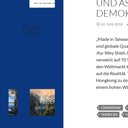
UND A
DEMOK
24. JUNI 2018
„Made in Taiwan
und globale Qual
Jhy-Wey Shieh, 
verweist auf 70 
den Weltmarkt k
auf die Realitä
Hongkong zu den
einem hohen Wi
LÖWENTANZ
TAIPEH 101
T