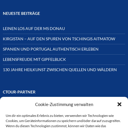
NEUESTE BEITRÄGE
LEINEN LOS AUF DER MS DONAU
KIRGISTAN – AUF DEN SPUREN VON TSCHINGIS AITMATOW
SPANIEN UND PORTUGAL AUTHENTISCH ERLEBEN
LEBENSFREUDE MIT GIPFELBLICK
130 JAHRE HEILKUNST ZWISCHEN QUELLEN UND WÄLDERN
CTOUR-PARTNER
Cookie-Zustimmung verwalten
Unsere Reisejournalisten-Vereinigung ist über Mitglieder und
Ehrenmitglieder auf unterschiedliche Weise mit
ausgewählten Partnern der Medien- und Tourismusbranche
Um dir ein optimales Erlebnis zu bieten, verwenden wir Technologien wie
verbunden. Hier eine
Cookies, um Geräteinformationen zu speichern und/oder darauf zuzugreifen.
Auswahl der Online-Plattformen:
Wenn du diesen Technologien zustimmst, können wir Daten wie das