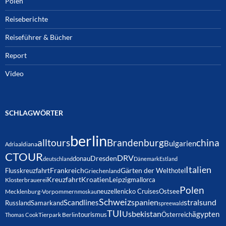
Polen
Reiseberichte
Reiseführer & Bücher
Report
Video
SCHLAGWÖRTER
berlin
alltours
Brandenburg
china
Bulgarien
Adria
aldiana
CTOUR
DRV
Dresden
donau
deutschland
Dänemark
Estland
Italien
Frankreich
Gärten der Welt
Flusskreuzfahrt
hotel
Griechenland
Kreuzfahrt
Kroatien
Leipzig
mallorca
Klosterbrauerei
Polen
neuzelle
nicko Cruises
Ostsee
Mecklenburg-Vorpommern
moskau
Schweiz
spanien
Scandlines
stralsund
Russland
Samarkand
spreewald
TUI
Usbekistan
ägypten
Österreich
tourismus
Thomas Cook
Tierpark Berlin