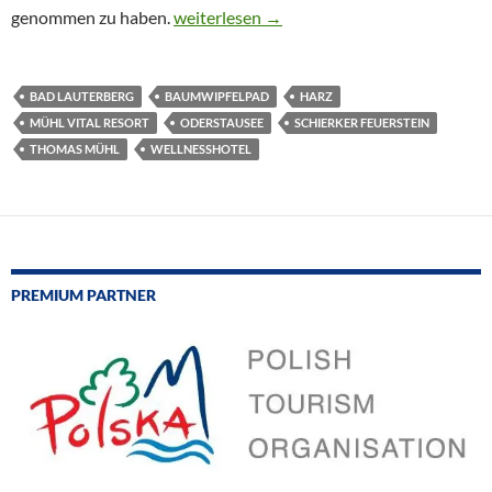
Ctour on tour: Der Harz ruft!
genommen zu haben.
weiterlesen
→
BAD LAUTERBERG
BAUMWIPFELPAD
HARZ
MÜHL VITAL RESORT
ODERSTAUSEE
SCHIERKER FEUERSTEIN
THOMAS MÜHL
WELLNESSHOTEL
PREMIUM PARTNER