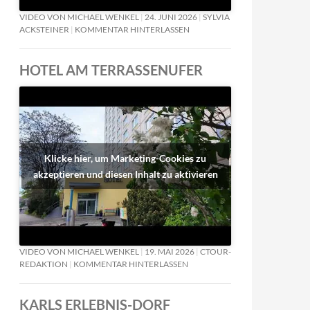
VIDEO VON MICHAEL WENKEL
24. JUNI 2026
SYLVIA
ACKSTEINER
KOMMENTAR HINTERLASSEN
HOTEL AM TERRASSENUFER
Klicke hier, um Marketing-Cookies zu
akzeptieren und diesen Inhalt zu aktivieren
VIDEO VON MICHAEL WENKEL
19. MAI 2026
CTOUR-
REDAKTION
KOMMENTAR HINTERLASSEN
KARLS ERLEBNIS-DORF