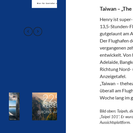
Taiwan – „The 
Henry ist super-
13,5-Stunden-Flu
gutgelaunt am A
Der Flughafen d
vergangenen zeh
entwickelt. Von 
Adelaide, Bangko
Richtung Nord- 
Anzeigetafel.
„Taiwan – thehea
überall am Flugh
Woche lang im g
Bild oben:
Taipeh, d
„Taipei 101“. Er wur
Aussichtsplattform.