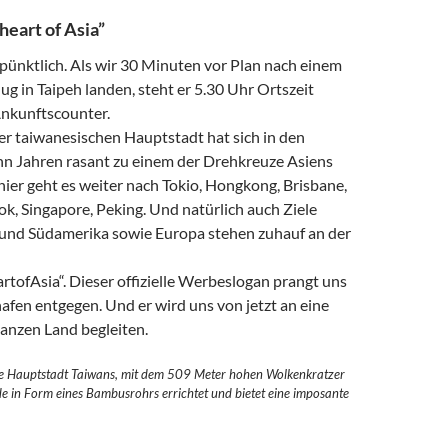
heart of Asia”
pünktlich. Als wir 30 Minuten vor Plan nach einem
g in ­Taipeh landen, steht er 5.30 Uhr Ortszeit
nkunftscounter.
er taiwanesischen Hauptstadt hat sich in den
n Jahren rasant zu einem der Drehkreuze Asiens
hier geht es weiter nach Tokio, Hongkong, Brisbane,
k, Singapore, Peking. Und natürlich auch Ziele
und Südamerika sowie Europa stehen zuhauf an der
rtofAsia“. Dieser offizielle Werbeslogan prangt uns
afen entgegen. Und er wird uns von jetzt an eine
anzen Land begleiten.
ie Hauptstadt Taiwans, mit dem 509 Meter hohen Wolkenkratzer
de in Form eines Bambusrohrs errichtet und bietet eine imposante