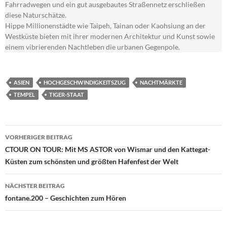
Fahrradwegen und ein gut ausgebautes Straßennetz erschließen
diese Naturschätze.
Hippe Millionenstädte wie Taipeh, Tainan oder Kaohsiung an der
Westküste bieten mit ihrer modernen Architektur und Kunst sowie
einem vibrierenden Nachtleben die urbanen Gegenpole.
ASIEN
HOCHGESCHWINDIGKEITSZUG
NACHTMÄRKTE
TEMPEL
TIGER-STAAT
Beitragsnavigation
VORHERIGER BEITRAG
CTOUR ON TOUR: Mit MS ASTOR von Wismar und den Kattegat-
Küsten zum schönsten und größten Hafenfest der Welt
NÄCHSTER BEITRAG
fontane.200 – Geschichten zum Hören