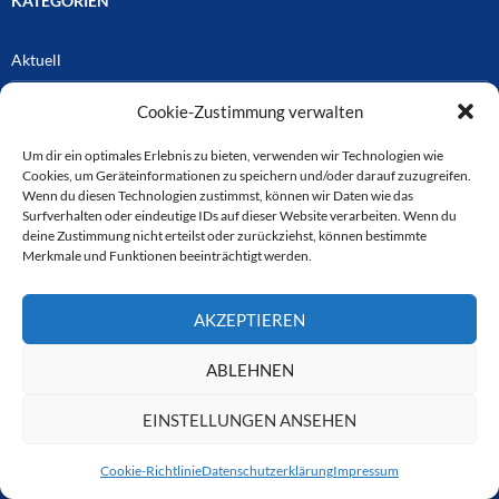
KATEGORIEN
Aktuell
CTOUR vor Ort
Cookie-Zustimmung verwalten
Hoteltreff
Um dir ein optimales Erlebnis zu bieten, verwenden wir Technologien wie
Cookies, um Geräteinformationen zu speichern und/oder darauf zuzugreifen.
Interview
Wenn du diesen Technologien zustimmst, können wir Daten wie das
Surfverhalten oder eindeutige IDs auf dieser Website verarbeiten. Wenn du
Mitglieder
deine Zustimmung nicht erteilst oder zurückziehst, können bestimmte
Merkmale und Funktionen beeinträchtigt werden.
O-Ton
Polen
AKZEPTIEREN
Reiseberichte
ABLEHNEN
Reiseführer & Bücher
EINSTELLUNGEN ANSEHEN
Report
Video
Cookie-Richtlinie
Datenschutzerklärung
Impressum