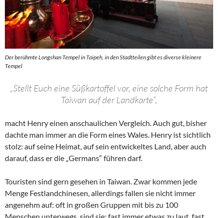
Der berühmte Longshan Tempel in Taipeh, in den Stadtteilen gibt es diverse kleinere
Tempel
„Stellt Euch eine Süßkartoffel vor, eine solche Form hat
Taiwan auf der Landkarte“,
macht Henry einen anschaulichen Vergleich. Auch gut, bisher
dachte man immer an die Form eines Wales. Henry ist sichtlich
stolz: auf seine Heimat, auf sein entwickeltes Land, aber auch
darauf, dass er die „Germans“ führen darf.
Touristen sind gern gesehen in Taiwan. Zwar kommen jede
Menge Festlandchinesen, allerdings fallen sie nicht immer
angenehm auf: oft in großen Gruppen mit bis zu 100
Menschen unterwegs, sind sie: fast immer etwas zu laut, fast