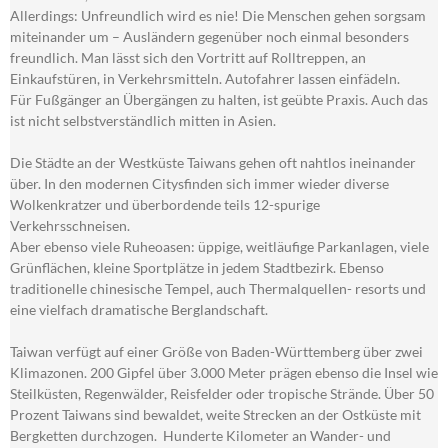
Allerdings: Unfreundlich wird es nie! Die Menschen gehen sorgsam
miteinander um – Ausländern gegenüber noch einmal besonders
freundlich. Man lässt sich den Vortritt auf Rolltreppen, an
Einkaufstüren, in Verkehrsmitteln. Autofahrer lassen einfädeln.
Für Fußgänger an Übergängen zu halten, ist geübte Praxis. Auch das
ist nicht selbstverständlich mitten in Asien.
Die Städte an der Westküste Taiwans gehen oft nahtlos ineinander
über. In den modernen Citysfinden sich immer wieder diverse
Wolkenkratzer und überbordende teils 12-spurige
Verkehrsschneisen.
Aber ebenso viele Ruheoasen: üppige, weitläufige Parkanlagen, viele
Grünflächen, kleine Sportplätze in jedem Stadtbezirk. Ebenso
traditionelle chinesische Tempel, auch Thermalquellen- resorts und
eine vielfach dramatische Berglandschaft.
Taiwan verfügt auf einer Größe von Baden-Württemberg über zwei
Klimazonen. 200 Gipfel über 3.000 Meter prägen ebenso die Insel wie
Steilküsten, Regenwälder, Reisfelder oder tropische Strände. Über 50
Prozent Taiwans sind bewaldet, weite Strecken an der Ostküste mit
Bergketten durchzogen. Hunderte Kilometer an Wander- und