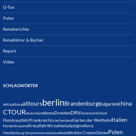
O-Ton
Polen
Reiseberichte
Reiseführer & Bücher
Report
Video
SCHLAGWÖRTER
berlin
alltours
Brandenburg
china
Bulgarien
Adria
aldiana
CTOUR
DRV
Dresden
donau
deutschland
Dänemark
Estland
Italien
Frankreich
Gärten der Welt
Flusskreuzfahrt
hotel
Griechenland
Kreuzfahrt
Kroatien
Leipzig
mallorca
Klosterbrauerei
Polen
neuzelle
nicko Cruises
Ostsee
Mecklenburg-Vorpommern
moskau