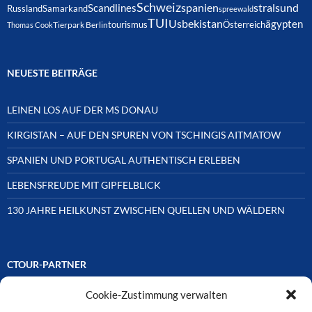
Schweiz
spanien
Scandlines
stralsund
Russland
Samarkand
spreewald
TUI
Usbekistan
ägypten
Österreich
tourismus
Thomas Cook
Tierpark Berlin
NEUESTE BEITRÄGE
LEINEN LOS AUF DER MS DONAU
KIRGISTAN – AUF DEN SPUREN VON TSCHINGIS AITMATOW
SPANIEN UND PORTUGAL AUTHENTISCH ERLEBEN
LEBENSFREUDE MIT GIPFELBLICK
130 JAHRE HEILKUNST ZWISCHEN QUELLEN UND WÄLDERN
CTOUR-PARTNER
Cookie-Zustimmung verwalten
Unsere Reisejournalisten-Vereinigung ist über Mitglieder und
Ehrenmitglieder auf unterschiedliche Weise mit