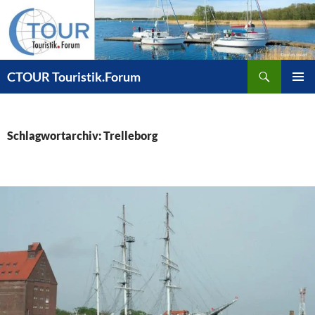
Zum
Inhalt
springen
Suchen
CTOUR Touristik.Forum
PRIMÄR
MENÜ
Schlagwortarchiv: Trelleborg