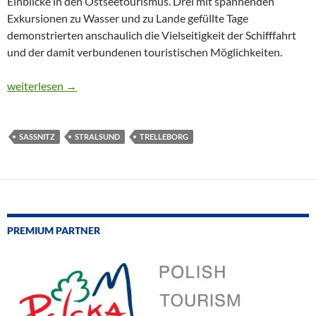
Einblicke in den Ostseetourismus. Drei mit spannenden
Exkursionen zu Wasser und zu Lande gefüllte Tage
demonstrierten anschaulich die Vielseitigkeit der Schifffahrt
und der damit verbundenen touristischen Möglichkeiten.
CTOUR on Tour: Drei tolle maritime Tage
weiterlesen
→
SASSNITZ
STRALSUND
TRELLEBORG
PREMIUM PARTNER