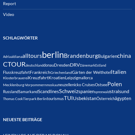
Report
Video
SCHLAGWÖRTER
berlin
alltours
Brandenburg
china
Bulgarien
Adria
aldiana
CTOUR
DRV
Dresden
donau
deutschland
Dänemark
Estland
Italien
Frankreich
Gärten der Welt
Flusskreuzfahrt
hotel
Griechenland
Kreuzfahrt
Kroatien
Leipzig
mallorca
Klosterbrauerei
Polen
neuzelle
nicko Cruises
Ostsee
Mecklenburg-Vorpommern
moskau
Schweiz
spanien
Scandlines
stralsund
Russland
Samarkand
spreewald
TUI
Usbekistan
ägypten
Österreich
tourismus
Thomas Cook
Tierpark Berlin
NEUESTE BEITRÄGE