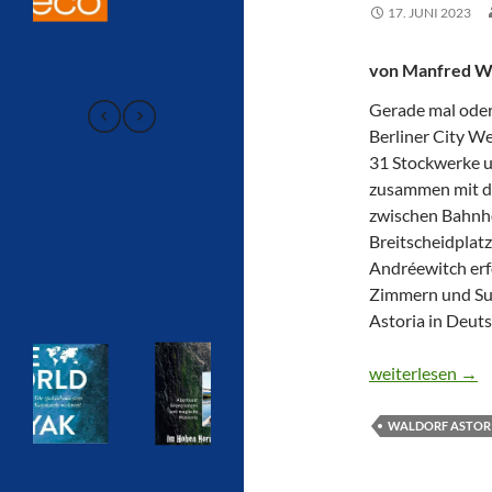
17. JUNI 2023
von Manfred W
Gerade mal oder
Berliner City W
31 Stockwerke 
zusammen mit d
zwischen Bahnh
Breitscheidplat
Andréewitch erf
Zimmern und Sui
Astoria in Deuts
WALDORF ASTO
weiterlesen
→
WALDORF ASTORI