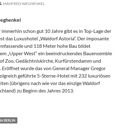
MANFRED WEGHENKEL
eghenkel
 immerhin schon gut 10 Jahre gibt es in Top-Lage der
est das Luxushotel „Waldorf Astoria“. Der imposante
umfassende und 118 Meter hohe Bau bildet
em „Upper West“ ein beeindruckendes Bauensemble
of Zoo, Gedächtniskirche, Kurfürstendamm und
z. Eröffnet wurde das von General Manager Gregor
olgreich geführte 5-Sterne-Hotel mit 232 luxuriösen
ten (übrigens nach wie vor das einzige Waldorf
chland) zu Beginn des Jahres 2013.
RIA BERLIN: AMERIKA LÄSST GRÜSSEN
A BERLIN