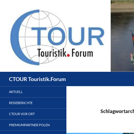
Zum
Inhalt
springen
Suchen
CTOUR Touristik.Forum
AKTUELL
REISEBERICHTE
Schlagwortarch
CTOUR VOR ORT
PREMIUMPARTNER POLEN