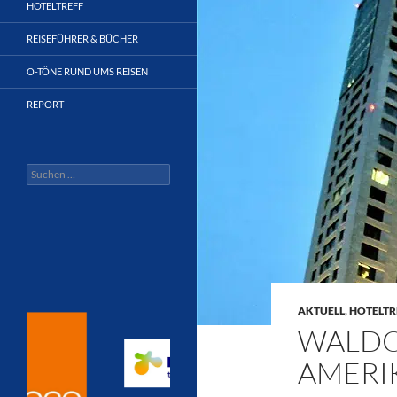
HOTELTREFF
REISEFÜHRER & BÜCHER
O-TÖNE RUND UMS REISEN
REPORT
Suchen
nach:
AKTUELL
,
HOTELTR
WALDOR
AMERI