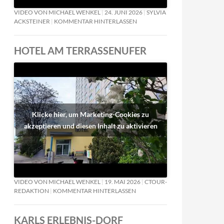
VIDEO VON MICHAEL WENKEL
24. JUNI 2026
SYLVIA
ACKSTEINER
KOMMENTAR HINTERLASSEN
HOTEL AM TERRASSENUFER
Klicke hier, um Marketing-Cookies zu
akzeptieren und diesen Inhalt zu aktivieren
VIDEO VON MICHAEL WENKEL
19. MAI 2026
CTOUR-
REDAKTION
KOMMENTAR HINTERLASSEN
KARLS ERLEBNIS-DORF