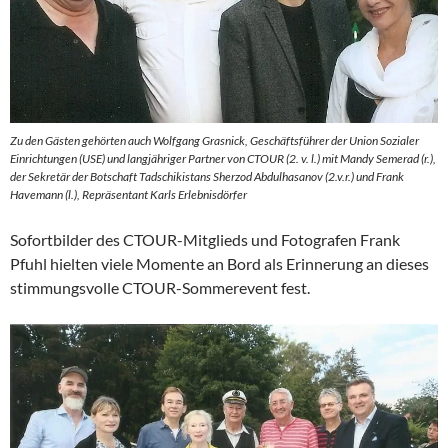
Zu den Gästen gehörten auch Wolfgang Grasnick, Geschäftsführer der Union Sozialer
Einrichtungen (USE) und langjähriger Partner von CTOUR (2. v. l.) mit Mandy Semerad (r.),
der Sekretär der Botschaft Tadschikistans Sherzod Abdulhasanov (2.v.r.) und Frank
Havemann (l.), Repräsentant Karls Erlebnisdörfer
Sofortbilder des CTOUR-Mitglieds und Fotografen Frank
Pfuhl hielten viele Momente an Bord als Erinnerung an dieses
stimmungsvolle CTOUR-Sommerevent fest.