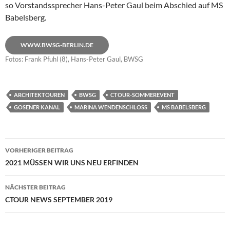
so Vorstandssprecher Hans-Peter Gaul beim Abschied auf MS
Babelsberg.
WWW.BWSG-BERLIN.DE
Fotos: Frank Pfuhl (8), Hans-Peter Gaul, BWSG
ARCHITEKTOUREN
BWSG
CTOUR-SOMMEREVENT
GOSENER KANAL
MARINA WENDENSCHLOSS
MS BABELSBERG
Beitragsnavigation
VORHERIGER BEITRAG
2021 MÜSSEN WIR UNS NEU ERFINDEN
NÄCHSTER BEITRAG
CTOUR NEWS SEPTEMBER 2019