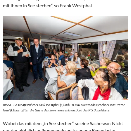
mit Ihnen in See stechen“, so Frank Westphal.
BWSG-Geschäftsführer Frank Westphal (r.)und CTOUR-Vorstandssprecher Hans-Peter
Gaul (l.) begrüßten die Gäste des Sommerevents an Bord des MS Babelsberg
Wobei das mit dem „in See stechen“ so eine Sache war: Nicht
nur der plötzlich aufkommende peitschende Regen beim