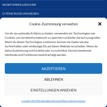
REISEFÜHRER & BÜCHER
O-TÖNE RUND UMS REISEN
REPORT
Cookie-Zustimmung verwalten
Um dir ein optimales Erlebnis zu bieten, verwenden wir Technologien wie
Cookies, um Geräteinformationen zu speichern und/oder darauf zuzugreifen.
Suchen
Wenn du diesen Technologien zustimmst, können wir Daten wie das
nach:
Surfverhalten oder eindeutige IDs auf dieser Website verarbeiten. Wenn du
deine Zustimmung nicht erteilst oder zurückziehst, können bestimmte
Merkmale und Funktionen beeinträchtigt werden.
AKZEPTIEREN
ABLEHNEN
EINSTELLUNGEN ANSEHEN
Cookie-Richtlinie
Datenschutzerklärung
Impressum