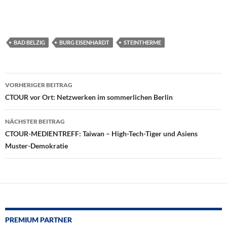
BAD BELZIG
BURG EISENHARDT
STEINTHERME
Beitragsnavigation
VORHERIGER BEITRAG
CTOUR vor Ort: Netzwerken im sommerlichen Berlin
NÄCHSTER BEITRAG
CTOUR-MEDIENTREFF: Taiwan – High-Tech-Tiger und Asiens
Muster-Demokratie
PREMIUM PARTNER