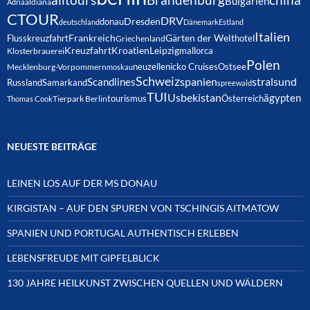
Bulgarien
Adria
aldiana
CTOUR
DRV
Dresden
donau
deutschland
Dänemark
Estland
Italien
Frankreich
Gärten der Welt
Flusskreuzfahrt
hotel
Griechenland
Kreuzfahrt
Kroatien
Leipzig
mallorca
Klosterbrauerei
Polen
neuzelle
nicko Cruises
Ostsee
Mecklenburg-Vorpommern
moskau
Schweiz
spanien
Scandlines
stralsund
Russland
Samarkand
spreewald
TUI
Usbekistan
ägypten
Österreich
tourismus
Thomas Cook
Tierpark Berlin
NEUESTE BEITRÄGE
LEINEN LOS AUF DER MS DONAU
KIRGISTAN – AUF DEN SPUREN VON TSCHINGIS AITMATOW
SPANIEN UND PORTUGAL AUTHENTISCH ERLEBEN
LEBENSFREUDE MIT GIPFELBLICK
130 JAHRE HEILKUNST ZWISCHEN QUELLEN UND WÄLDERN