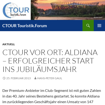
Zum
Inhalt
springen
Suchen
CTOUR Touristik.Forum
PRIMÄR
MENÜ
AKTUELL
CTOUR VOR ORT: ALDIANA
– ERFOLGREICHER START
INS JUBILÄUMSJAHR
25. FEBRUAR 2013
HANS-PETER GAUL
Der Premium-Anbieter im Club-Segment ist mit guten Zahlen
in das 40. Jahr seines Bestehens gestartet. So konnte Aldiana
im zurückliegenden Geschäftsjahr einen Umsatz von 147