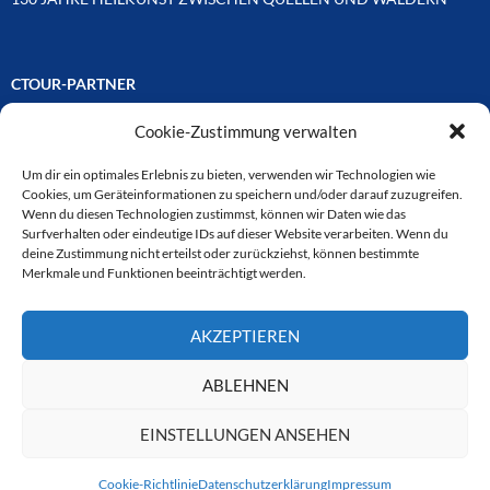
CTOUR-PARTNER
Cookie-Zustimmung verwalten
Unsere Reisejournalisten-Vereinigung ist über Mitglieder und
Ehrenmitglieder auf unterschiedliche Weise mit
ausgewählten Partnern der Medien- und Tourismusbranche
Um dir ein optimales Erlebnis zu bieten, verwenden wir Technologien wie
verbunden. Hier eine
Cookies, um Geräteinformationen zu speichern und/oder darauf zuzugreifen.
Auswahl der Online-Plattformen:
Wenn du diesen Technologien zustimmst, können wir Daten wie das
Surfverhalten oder eindeutige IDs auf dieser Website verarbeiten. Wenn du
deine Zustimmung nicht erteilst oder zurückziehst, können bestimmte
Merkmale und Funktionen beeinträchtigt werden.
CTOUR
AKZEPTIEREN
CTOUR der Club der Tourismus-Journalisten. Wir freuen uns immer
über Anfragen von neuen Mitgliedern. Nehmen Sie bei Interesse über
das Kontaktformular Kontakt zu uns auf. CTOUR über 30 Jahre im
ABLEHNEN
Dienst des Reisejournalismus.
EINSTELLUNGEN ANSEHEN
Cookie-Richtlinie
Datenschutzerklärung
Impressum
Datenschutzerklärung
Stolz präsentiert von WordPress