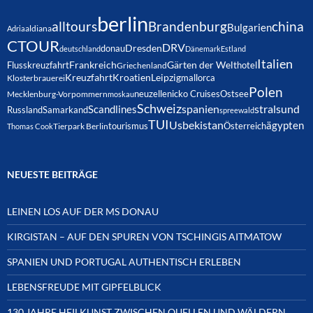
berlin
alltours
Brandenburg
china
Bulgarien
Adria
aldiana
CTOUR
DRV
Dresden
donau
deutschland
Dänemark
Estland
Italien
Frankreich
Gärten der Welt
Flusskreuzfahrt
hotel
Griechenland
Kreuzfahrt
Kroatien
Leipzig
mallorca
Klosterbrauerei
Polen
neuzelle
nicko Cruises
Ostsee
Mecklenburg-Vorpommern
moskau
Schweiz
spanien
Scandlines
stralsund
Russland
Samarkand
spreewald
TUI
Usbekistan
ägypten
Österreich
tourismus
Thomas Cook
Tierpark Berlin
NEUESTE BEITRÄGE
LEINEN LOS AUF DER MS DONAU
KIRGISTAN – AUF DEN SPUREN VON TSCHINGIS AITMATOW
SPANIEN UND PORTUGAL AUTHENTISCH ERLEBEN
LEBENSFREUDE MIT GIPFELBLICK
130 JAHRE HEILKUNST ZWISCHEN QUELLEN UND WÄLDERN