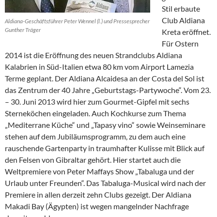
Stil erbaute
Club Aldiana
Aldiana-Geschäftsführer Peter Wennel (l.) und Pressesprecher
Gunther Träger
Kreta eröffnet.
Für Ostern
2014 ist die Eröffnung des neuen Strandclubs Aldiana
Kalabrien in Süd-Italien etwa 80 km vom Airport Lamezia
Terme geplant. Der Aldiana Alcaidesa an der Costa del Sol ist
das Zentrum der 40 Jahre „Geburtstags-Partywoche“. Vom 23.
– 30. Juni 2013 wird hier zum Gourmet-Gipfel mit sechs
Sterneköchen eingeladen. Auch Kochkurse zum Thema
„Mediterrane Küche“ und „Tapasy vino“ sowie Weinseminare
stehen auf dem Jubiläumsprogramm, zu dem auch eine
rauschende Gartenparty in traumhafter Kulisse mit Blick auf
den Felsen von Gibraltar gehört. Hier startet auch die
Weltpremiere von Peter Maffays Show „Tabaluga und der
Urlaub unter Freunden“. Das Tabaluga-Musical wird nach der
Premiere in allen derzeit zehn Clubs gezeigt. Der Aldiana
Makadi Bay (Ägypten) ist wegen mangelnder Nachfrage