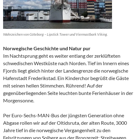
Wahrzeichen von Göteborg – Lipstick Tower und Viermastbark Viking.
Norwegische Geschichte und Natur pur
Im Nachtsprung geht es weiter entlang der zerklüfteten
schwedischen Westküste nach Norden. Tief im Innern eines
Fjords liegt gleich hinter der Landesgrenze die norwegische
Hafenstadt Frederikstad. Ein Kinderchor begrüßt die Gäste
mit seinen hellen Stimmchen. Rührend! Auf der
gegenüberliegenden Seite leuchten bunte Ferienhäuser in der
Morgensonne.
Per Euro-Sechs-MAN-Bus der jüngsten Generation ohne
Abgase rollen wir auf der Oltidsruta, der alten Route, 3000
Jahre tief in die norwegische Vergangenheit zu den
Felsritzungen von Solberg aus der Bronzezeit: Streitwagen,