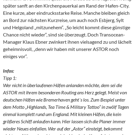
später sanft an den Kirchenpauerkai am Rand der Hafen-City.
Eine kurze, aber eindrucksstarke Reise. Manche bleiben gleich
an Bord zur nächsten Kurzreise, um auch noch Esbjerg, Sylt
und Helgoland „mitzunehem“. „So leicht kommt diese günstige
Chance nicht wieder“, sind sie überzeugt. Doch Transocean-
Manager Klaus Ebner zwinkert ihnen vielsagend zu und lächelt
geheimnisvoll, „denn wir haben mit unserer ASTOR noch
einiges vor“.
Infos:
Tipp 1:
Wer nicht in überlaufenen Häfen anlanden möchte, dem sei die
ASTOR mit ihrem besonderen Routing ans Herz gelegt. Meist von
deutschen Häfen wie Bremerhaven geht´s los. Zum Bespiel unter
dem Motto „Highlands, Tea Time & Military Tattoo“ in zwölf Tagen
einmal komplett rund um England. Mit kleinen Häfen, die kein
größeres Schiff anlaufen kann. Hier lassen sich die Planer immer
wieder Neues einfallen. Wer auf der „Astor“ einsteigt, bekommt