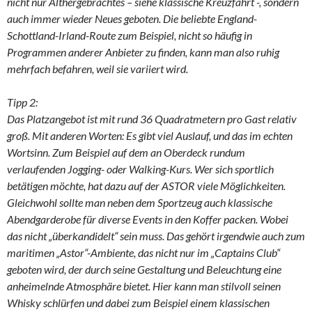
nicht nur Althergebrachtes – siehe klassische Kreuzfahrt -, sondern
auch immer wieder Neues geboten. Die beliebte England-
Schottland-Irland-Route zum Beispiel, nicht so häufig in
Programmen anderer Anbieter zu finden, kann man also ruhig
mehrfach befahren, weil sie variiert wird.
Tipp 2:
Das Platzangebot ist mit rund 36 Quadratmetern pro Gast relativ
groß. Mit anderen Worten: Es gibt viel Auslauf, und das im echten
Wortsinn. Zum Beispiel auf dem an Oberdeck rundum
verlaufenden Jogging- oder Walking-Kurs. Wer sich sportlich
betätigen möchte, hat dazu auf der ASTOR viele Möglichkeiten.
Gleichwohl sollte man neben dem Sportzeug auch klassische
Abendgarderobe für diverse Events in den Koffer packen. Wobei
das nicht „überkandidelt“ sein muss. Das gehört irgendwie auch zum
maritimen „Astor“-Ambiente, das nicht nur im „Captains Club“
geboten wird, der durch seine Gestaltung und Beleuchtung eine
anheimelnde Atmosphäre bietet. Hier kann man stilvoll seinen
Whisky schlürfen und dabei zum Beispiel einem klassischen