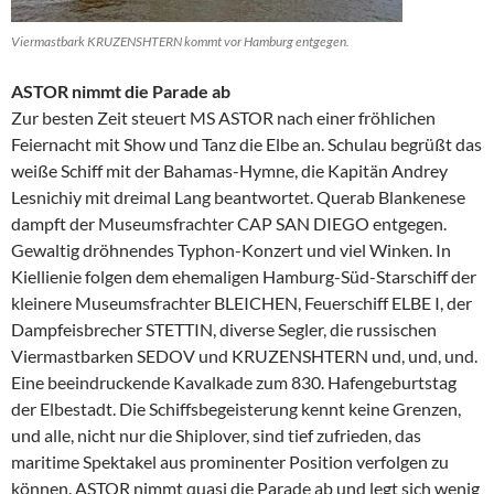
Viermastbark KRUZENSHTERN kommt vor Hamburg entgegen.
ASTOR nimmt die Parade ab
Zur besten Zeit steuert MS ASTOR nach einer fröhlichen
Feiernacht mit Show und Tanz die Elbe an. Schulau begrüßt das
weiße Schiff mit der Bahamas-Hymne, die Kapitän Andrey
Lesnichiy mit dreimal Lang beantwortet. Querab Blankenese
dampft der Museumsfrachter CAP SAN DIEGO entgegen.
Gewaltig dröhnendes Typhon-Konzert und viel Winken. In
Kiellienie folgen dem ehemaligen Hamburg-Süd-Starschiff der
kleinere Museumsfrachter BLEICHEN, Feuerschiff ELBE I, der
Dampfeisbrecher STETTIN, diverse Segler, die russischen
Viermastbarken SEDOV und KRUZENSHTERN und, und, und.
Eine beeindruckende Kavalkade zum 830. Hafengeburtstag
der Elbestadt. Die Schiffsbegeisterung kennt keine Grenzen,
und alle, nicht nur die Shiplover, sind tief zufrieden, das
maritime Spektakel aus prominenter Position verfolgen zu
können. ASTOR nimmt quasi die Parade ab und legt sich wenig