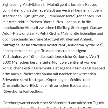
Sightseeing-Aktivitäten. In Malmö geht´s los: eine Radtour
vom Hafen durch die neue Stadt am Vestra Hamnen mit dem
städtischen Highlight, ein „Drehender Torso“ genanntes und
mit Architektur-Preisen überhäuftes Hochhaus, in die
beschauliche Altstadt zwischen Lille Torg, Stortorget, Gustav-
Adolf-Platz und Sankt Petri Kirche. Malmö, die lebendige und
doch beschauliche grüne Stadt, gefällt allen auf Anhieb.
Mittagspause im stilvollen Restaurant „Astiderna by the Sea“
neben dem ehemaligen Trockendock und heutigem
Yachthafen, wo früher die traditionsreiche Kockums-Werft
8000 Menschen beschäftigte. Nicht weit entfernt von der
königlichen Festung Malmöhus ist sogar ein kühles Ostseebad
drin: nach aufheizender Sauna mit nackten schwitzenden
Schweden samt Kattegat-, Kopenhagen-, Schiffs- und
Öresundbrücke-Blick in der historischen Badeanstalt
Ribersborgs Kallbadhus.
Göteborg wartet nach einer Schärenfahrt am nächsten Tag mit