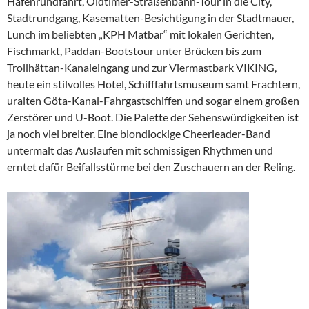
Hafenrundfahrt, Oldtimer-Straßenbahn-Tour in die City,
Stadtrundgang, Kasematten-Besichtigung in der Stadtmauer,
Lunch im beliebten „KPH Matbar“ mit lokalen Gerichten,
Fischmarkt, Paddan-Bootstour unter Brücken bis zum
Trollhättan-Kanaleingang und zur Viermastbark VIKING,
heute ein stilvolles Hotel, Schifffahrtsmuseum samt Frachtern,
uralten Göta-Kanal-Fahrgastschiffen und sogar einem großen
Zerstörer und U-Boot. Die Palette der Sehenswürdigkeiten ist
ja noch viel breiter. Eine blondlockige Cheerleader-Band
untermalt das Auslaufen mit schmissigen Rhythmen und
erntet dafür Beifallsstürme bei den Zuschauern an der Reling.