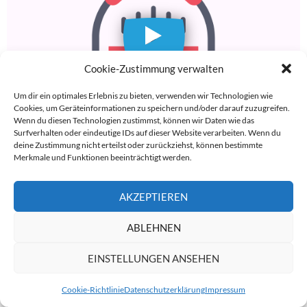
Cookie-Zustimmung verwalten
Um dir ein optimales Erlebnis zu bieten, verwenden wir Technologien wie
Cookies, um Geräteinformationen zu speichern und/oder darauf zuzugreifen.
Wenn du diesen Technologien zustimmst, können wir Daten wie das
Surfverhalten oder eindeutige IDs auf dieser Website verarbeiten. Wenn du
BUGA IN ERFURT
4. SEPTEMBER 2021
CTOUR-REDAKTION
deine Zustimmung nicht erteilst oder zurückziehst, können bestimmte
Merkmale und Funktionen beeinträchtigt werden.
WEITERE AUDIOS
→
AKZEPTIEREN
ABLEHNEN
SCHLÖSSER GUIDE DEUTSCHLAND
Übersichtskarte Deutschland
EINSTELLUNGEN ANSEHEN
für Schlösser
Cookie-Richtlinie
Datenschutzerklärung
Impressum