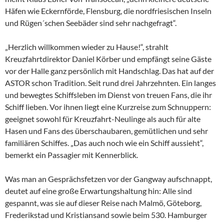
Häfen wie Eckernförde, Flensburg, die nordfriesischen Inseln
und Rügen´schen Seebäder sind sehr nachgefragt“.
„Herzlich willkommen wieder zu Hause!“, strahlt
Kreuzfahrtdirektor Daniel Körber und empfängt seine Gäste
vor der Halle ganz persönlich mit Handschlag. Das hat auf der
ASTOR schon Tradition. Seit rund drei Jahrzehnten. Ein langes
und bewegtes Schiffsleben im Dienst von treuen Fans, die ihr
Schiff lieben. Vor ihnen liegt eine Kurzreise zum Schnuppern:
geeignet sowohl für Kreuzfahrt-Neulinge als auch für alte
Hasen und Fans des überschaubaren, gemütlichen und sehr
familiären Schiffes. „Das auch noch wie ein Schiff aussieht“,
bemerkt ein Passagier mit Kennerblick.
Was man an Gesprächsfetzen vor der Gangway aufschnappt,
deutet auf eine große Erwartungshaltung hin: Alle sind
gespannt, was sie auf dieser Reise nach Malmö, Göteborg,
Frederikstad und Kristiansand sowie beim 530. Hamburger