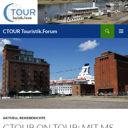
Zum
Inhalt
springen
Suchen
CTOUR Touristik.Forum
PRIMÄR
MENÜ
AKTUELL
,
REISEBERICHTE
CTOUR ON TOUR: MIT MS