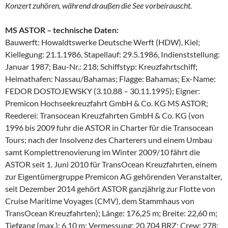
Konzert zuhören, während draußen die See vorbeirauscht.
MS ASTOR – technische Daten:
Bauwerft: Howaldtswerke Deutsche Werft (HDW), Kiel;
Kiellegung: 21.1.1986, Stapellauf: 29.5.1986, Indienststellung:
Januar 1987; Bau-Nr.: 218; Schiffstyp: Kreuzfahrtschiff;
Heimathafen: Nassau/Bahamas; Flagge: Bahamas; Ex-Name:
FEDOR DOSTOJEWSKY (3.10.88 – 30.11.1995); Eigner:
Premicon Hochseekreuzfahrt GmbH & Co. KG MS ASTOR;
Reederei: Transocean Kreuzfahrten GmbH & Co. KG (von
1996 bis 2009 fuhr die ASTOR in Charter für die Transocean
Tours; nach der Insolvenz des Charterers und einem Umbau
samt Komplettrenovierung im Winter 2009/10 fährt die
ASTOR seit 1. Juni 2010 für TransOcean Kreuzfahrten, einem
zur Eigentümergruppe Premicon AG gehörenden Veranstalter,
seit Dezember 2014 gehört ASTOR ganzjährig zur Flotte von
Cruise Maritime Voyages (CMV), dem Stammhaus von
TransOcean Kreuzfahrten); Länge: 176,25 m; Breite: 22,60 m;
Tiefgang (max.): 6,10 m; Vermessung: 20.704 BRZ; Crew: 278;