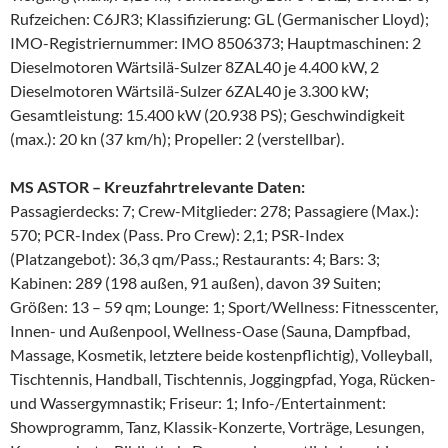
Rufzeichen: C6JR3; Klassifizierung: GL (Germanischer Lloyd);
IMO-Registriernummer: IMO 8506373; Hauptmaschinen: 2
Dieselmotoren Wärtsilä-Sulzer 8ZAL40 je 4.400 kW, 2
Dieselmotoren Wärtsilä-Sulzer 6ZAL40 je 3.300 kW;
Gesamtleistung: 15.400 kW (20.938 PS); Geschwindigkeit
(max.): 20 kn (37 km/h); Propeller: 2 (verstellbar).
MS ASTOR – Kreuzfahrtrelevante Daten:
Passagierdecks: 7; Crew-Mitglieder: 278; Passagiere (Max.):
570; PCR-Index (Pass. Pro Crew): 2,1; PSR-Index
(Platzangebot): 36,3 qm/Pass.; Restaurants: 4; Bars: 3;
Kabinen: 289 (198 außen, 91 außen), davon 39 Suiten;
Größen: 13 – 59 qm; Lounge: 1; Sport/Wellness: Fitnesscenter,
Innen- und Außenpool, Wellness-Oase (Sauna, Dampfbad,
Massage, Kosmetik, letztere beide kostenpflichtig), Volleyball,
Tischtennis, Handball, Tischtennis, Joggingpfad, Yoga, Rücken-
und Wassergymnastik; Friseur: 1; Info-/Entertainment:
Showprogramm, Tanz, Klassik-Konzerte, Vorträge, Lesungen,