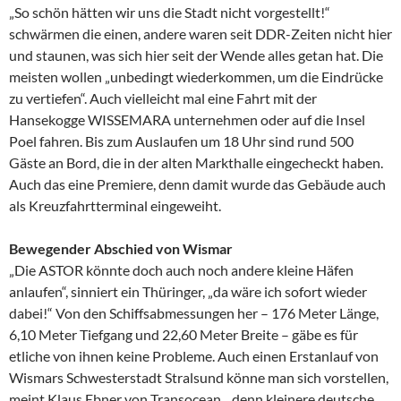
„So schön hätten wir uns die Stadt nicht vorgestellt!“
schwärmen die einen, andere waren seit DDR-Zeiten nicht hier
und staunen, was sich hier seit der Wende alles getan hat. Die
meisten wollen „unbedingt wiederkommen, um die Eindrücke
zu vertiefen“. Auch vielleicht mal eine Fahrt mit der
Hansekogge WISSEMARA unternehmen oder auf die Insel
Poel fahren. Bis zum Auslaufen um 18 Uhr sind rund 500
Gäste an Bord, die in der alten Markthalle eingecheckt haben.
Auch das eine Premiere, denn damit wurde das Gebäude auch
als Kreuzfahrtterminal eingeweiht.
Bewegender Abschied von Wismar
„Die ASTOR könnte doch auch noch andere kleine Häfen
anlaufen“, sinniert ein Thüringer, „da wäre ich sofort wieder
dabei!“ Von den Schiffsabmessungen her – 176 Meter Länge,
6,10 Meter Tiefgang und 22,60 Meter Breite – gäbe es für
etliche von ihnen keine Probleme. Auch einen Erstanlauf von
Wismars Schwesterstadt Stralsund könne man sich vorstellen,
meint Klaus Ebner von Transocean, „denn kleinere deutsche