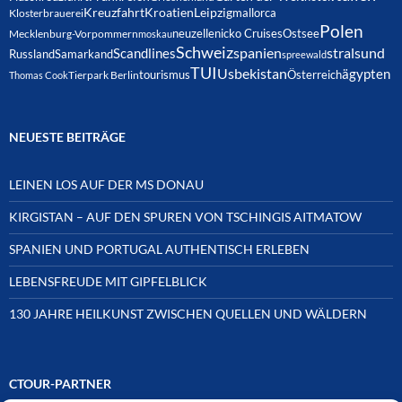
Kreuzfahrt
Kroatien
Leipzig
mallorca
Klosterbrauerei
Polen
neuzelle
nicko Cruises
Ostsee
Mecklenburg-Vorpommern
moskau
Schweiz
spanien
Scandlines
stralsund
Russland
Samarkand
spreewald
TUI
Usbekistan
ägypten
Österreich
tourismus
Thomas Cook
Tierpark Berlin
NEUESTE BEITRÄGE
LEINEN LOS AUF DER MS DONAU
KIRGISTAN – AUF DEN SPUREN VON TSCHINGIS AITMATOW
SPANIEN UND PORTUGAL AUTHENTISCH ERLEBEN
LEBENSFREUDE MIT GIPFELBLICK
130 JAHRE HEILKUNST ZWISCHEN QUELLEN UND WÄLDERN
CTOUR-PARTNER