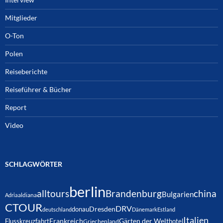
Mitglieder
O-Ton
Polen
Reiseberichte
Reiseführer & Bücher
Report
Video
SCHLAGWÖRTER
berlin
alltours
Brandenburg
china
Bulgarien
Adria
aldiana
CTOUR
DRV
Dresden
donau
deutschland
Dänemark
Estland
Italien
Frankreich
Gärten der Welt
Flusskreuzfahrt
hotel
Griechenland