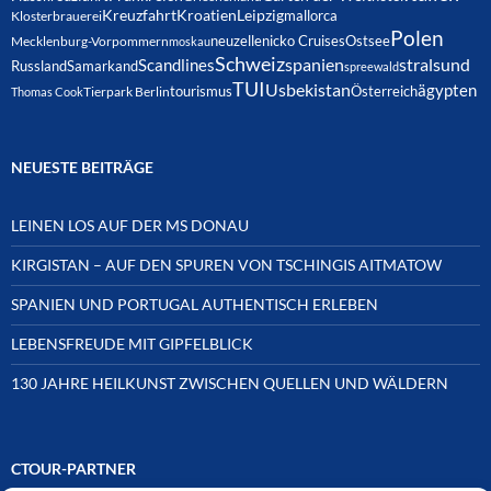
Kreuzfahrt
Kroatien
Leipzig
mallorca
Klosterbrauerei
Polen
neuzelle
nicko Cruises
Ostsee
Mecklenburg-Vorpommern
moskau
Schweiz
spanien
Scandlines
stralsund
Russland
Samarkand
spreewald
TUI
Usbekistan
ägypten
Österreich
tourismus
Thomas Cook
Tierpark Berlin
NEUESTE BEITRÄGE
LEINEN LOS AUF DER MS DONAU
KIRGISTAN – AUF DEN SPUREN VON TSCHINGIS AITMATOW
SPANIEN UND PORTUGAL AUTHENTISCH ERLEBEN
LEBENSFREUDE MIT GIPFELBLICK
130 JAHRE HEILKUNST ZWISCHEN QUELLEN UND WÄLDERN
CTOUR-PARTNER