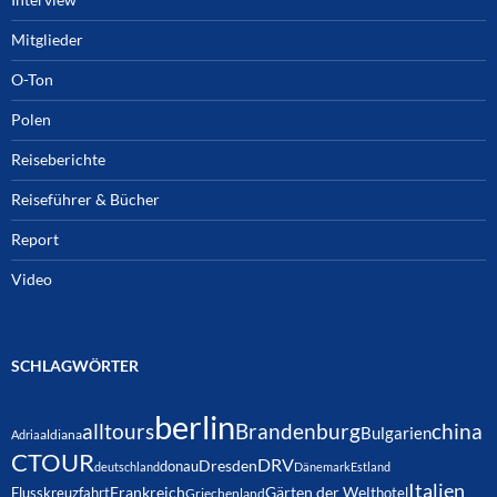
Mitglieder
O-Ton
Polen
Reiseberichte
Reiseführer & Bücher
Report
Video
SCHLAGWÖRTER
berlin
alltours
Brandenburg
china
Bulgarien
Adria
aldiana
CTOUR
DRV
Dresden
donau
deutschland
Dänemark
Estland
Italien
Frankreich
Gärten der Welt
Flusskreuzfahrt
hotel
Griechenland