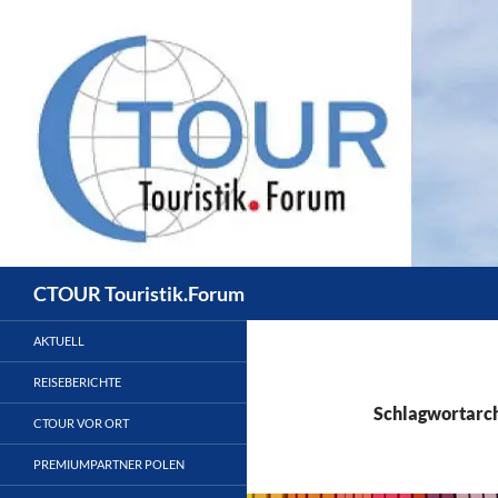
Zum
Inhalt
springen
Suchen
CTOUR Touristik.Forum
AKTUELL
REISEBERICHTE
Schlagwortarch
CTOUR VOR ORT
PREMIUMPARTNER POLEN