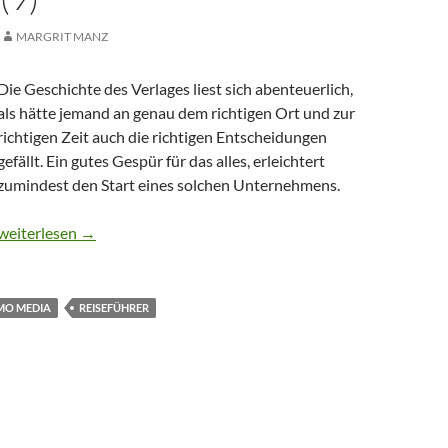
MARGRIT MANZ
Die Geschichte des Verlages liest sich abenteuerlich,
als hätte jemand an genau dem richtigen Ort und zur
richtigen Zeit auch die richtigen Entscheidungen
gefällt. Ein gutes Gespür für das alles, erleichtert
zumindest den Start eines solchen Unternehmens.
CTOUR auf der ITB: Beim Reiseführer-Verlag mo media (9)
weiterlesen
→
MO MEDIA
REISEFÜHRER