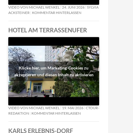
VIDEO VON MICHAEL WENKEL
24. JUNI 2026
SYLVIA
ACKSTEINER
KOMMENTAR HINTERLASSEN
HOTEL AM TERRASSENUFER
Klicke hier, um Marketing-Cookies zu
akzeptieren und diesen Inhalt zu aktivieren
VIDEO VON MICHAEL WENKEL
19. MAI 2026
CTOUR-
REDAKTION
KOMMENTAR HINTERLASSEN
KARLS ERLEBNIS-DORF