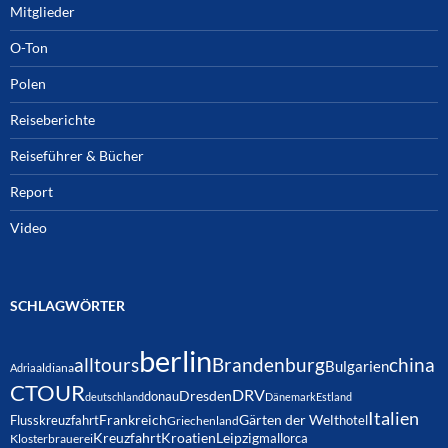
Mitglieder
O-Ton
Polen
Reiseberichte
Reiseführer & Bücher
Report
Video
SCHLAGWÖRTER
berlin
alltours
Brandenburg
china
Bulgarien
Adria
aldiana
CTOUR
DRV
Dresden
donau
deutschland
Dänemark
Estland
Italien
Frankreich
Gärten der Welt
Flusskreuzfahrt
hotel
Griechenland
Kreuzfahrt
Kroatien
Leipzig
mallorca
Klosterbrauerei