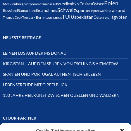
Polen
neuzelle
nicko Cruises
Ostsee
Mecklenburg-Vorpommern
moskau
Schweiz
spanien
Scandlines
stralsund
Russland
Samarkand
spreewald
TUI
Usbekistan
ägypten
Österreich
tourismus
Thomas Cook
Tierpark Berlin
NEUESTE BEITRÄGE
LEINEN LOS AUF DER MS DONAU
KIRGISTAN – AUF DEN SPUREN VON TSCHINGIS AITMATOW
SPANIEN UND PORTUGAL AUTHENTISCH ERLEBEN
LEBENSFREUDE MIT GIPFELBLICK
130 JAHRE HEILKUNST ZWISCHEN QUELLEN UND WÄLDERN
CTOUR-PARTNER
Cookie-Zustimmung verwalten