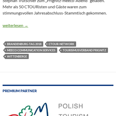
Stephan Trutschler zum „Prignitz-meeco-Abend“ geladen.
Mehr als 50 CTOURisten und Gäste waren zum
stimmungsvollen Jahresabschluss-Stammtisch gekommen.
CTOUR-Stammtisch: Prignitz und Wittenberge laden zum Bran
weiterlesen
→
BRANDENBURG-TAG 2018
CTOUR-NETWORK
MEECO COMMUNICATION SERVICES
TOURISMUSVERBAND PRIGNITZ
WITTENBERGE
PREMIUM PARTNER