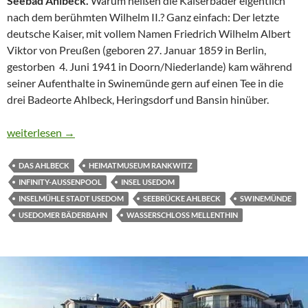
Seebad Ahlbeck.
Warum heißen die Kaiserbäder eigentlich
nach dem berühmten Wilhelm II.? Ganz einfach: Der letzte
deutsche Kaiser, mit vollem Namen Friedrich Wilhelm Albert
Viktor von Preußen (geboren 27. Januar 1859 in Berlin,
gestorben 4. Juni 1941 in Doorn/Niederlande) kam während
seiner Aufenthalte in Swinemünde gern auf einen Tee in die
drei Badeorte Ahlbeck, Heringsdorf und Bansin hinüber.
FAST WIE AUF DEN MALEDIVEN
weiterlesen
→
DAS AHLBECK
HEIMATMUSEUM RANKWITZ
INFINITY-AUSSENPOOL
INSEL USEDOM
INSELMÜHLE STADT USEDOM
SEEBRÜCKE AHLBECK
SWINEMÜNDE
USEDOMER BÄDERBAHN
WASSERSCHLOSS MELLENTHIN