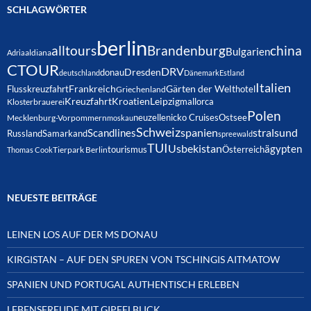
SCHLAGWÖRTER
berlin
alltours
Brandenburg
china
Bulgarien
Adria
aldiana
CTOUR
DRV
Dresden
donau
deutschland
Dänemark
Estland
Italien
Frankreich
Gärten der Welt
Flusskreuzfahrt
hotel
Griechenland
Kreuzfahrt
Kroatien
Leipzig
mallorca
Klosterbrauerei
Polen
neuzelle
nicko Cruises
Ostsee
Mecklenburg-Vorpommern
moskau
Schweiz
spanien
Scandlines
stralsund
Russland
Samarkand
spreewald
TUI
Usbekistan
ägypten
Österreich
tourismus
Thomas Cook
Tierpark Berlin
NEUESTE BEITRÄGE
LEINEN LOS AUF DER MS DONAU
KIRGISTAN – AUF DEN SPUREN VON TSCHINGIS AITMATOW
SPANIEN UND PORTUGAL AUTHENTISCH ERLEBEN
LEBENSFREUDE MIT GIPFELBLICK