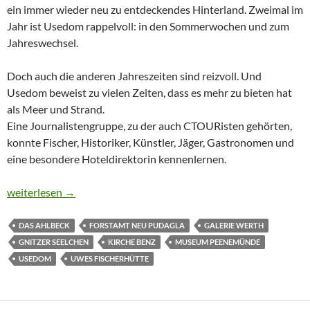
ein immer wieder neu zu entdeckendes Hinterland. Zweimal im
Jahr ist Usedom rappelvoll: in den Sommerwochen und zum
Jahreswechsel.
Doch auch die anderen Jahreszeiten sind reizvoll. Und
Usedom beweist zu vielen Zeiten, dass es mehr zu bieten hat
als Meer und Strand.
Eine Journalistengruppe, zu der auch CTOURisten gehörten,
konnte Fischer, Historiker, Künstler, Jäger, Gastronomen und
eine besondere Hoteldirektorin kennenlernen.
VON HERINGEN, HIRSCHEN UND HOTELS AUF USEDOM
weiterlesen
→
DAS AHLBECK
FORSTAMT NEU PUDAGLA
GALERIE WERTH
GNITZER SEELCHEN
KIRCHE BENZ
MUSEUM PEENEMÜNDE
USEDOM
UWES FISCHERHÜTTE