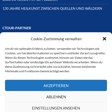
130 JAHRE HEILKUNST ZWISCHEN QUELLEN UND WÄLDERN
CTOUR-PARTNER
Cookie-Zustimmung verwalten
Unsere Reisejournalisten-Vereinigung ist über Mitglieder und
Ehrenmitglieder auf unterschiedliche Weise mit
ausgewählten Partnern der Medien- und Tourismusbranche
Um dir ein optimales Erlebnis zu bieten, verwenden wir Technologien wie
verbunden. Hier eine
Cookies, um Geräteinformationen zu speichern und/oder darauf zuzugreifen.
Auswahl der Online-Plattformen:
Wenn du diesen Technologien zustimmst, können wir Daten wie das
Surfverhalten oder eindeutige IDs auf dieser Website verarbeiten. Wenn du
deine Zustimmung nicht erteilst oder zurückziehst, können bestimmte
Merkmale und Funktionen beeinträchtigt werden.
CTOUR
AKZEPTIEREN
CTOUR der Club der Tourismus-Journalisten. Wir freuen uns immer
über Anfragen von neuen Mitgliedern. Nehmen Sie bei Interesse über
das Kontaktformular Kontakt zu uns auf. CTOUR über 30 Jahre im
ABLEHNEN
Dienst des Reisejournalismus.
EINSTELLUNGEN ANSEHEN