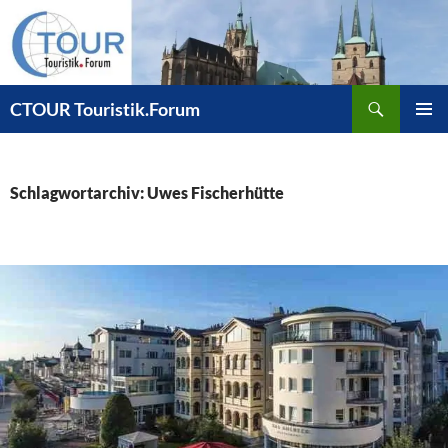
Zum
Inhalt
springen
Suchen
CTOUR Touristik.Forum
PRIMÄR
MENÜ
Schlagwortarchiv: Uwes Fischerhütte