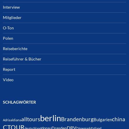
Interview
Mitglieder
O-Ton
Polen
Reiseberichte
Reiseführer & Bücher
Report
Video
SCHLAGWÖRTER
berlin
alltours
Brandenburg
china
Bulgarien
Adria
aldiana
CTOUR
DRV
Dresden
donau
deutschland
Dänemark
Estland