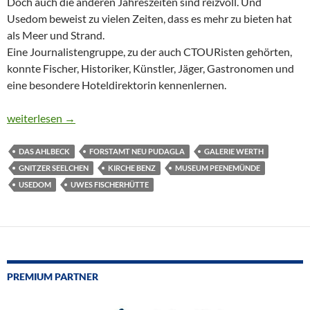
Doch auch die anderen Jahreszeiten sind reizvoll. Und
Usedom beweist zu vielen Zeiten, dass es mehr zu bieten hat
als Meer und Strand.
Eine Journalistengruppe, zu der auch CTOURisten gehörten,
konnte Fischer, Historiker, Künstler, Jäger, Gastronomen und
eine besondere Hoteldirektorin kennenlernen.
VON HERINGEN, HIRSCHEN UND HOTELS AUF USEDOM
weiterlesen
→
DAS AHLBECK
FORSTAMT NEU PUDAGLA
GALERIE WERTH
GNITZER SEELCHEN
KIRCHE BENZ
MUSEUM PEENEMÜNDE
USEDOM
UWES FISCHERHÜTTE
PREMIUM PARTNER