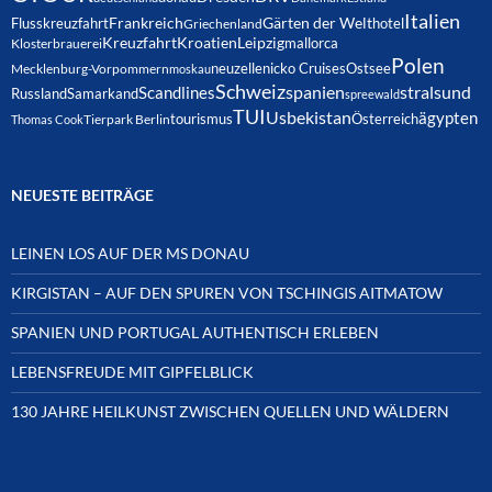
Italien
Frankreich
Gärten der Welt
Flusskreuzfahrt
hotel
Griechenland
Kreuzfahrt
Kroatien
Leipzig
mallorca
Klosterbrauerei
Polen
neuzelle
nicko Cruises
Ostsee
Mecklenburg-Vorpommern
moskau
Schweiz
spanien
Scandlines
stralsund
Russland
Samarkand
spreewald
TUI
Usbekistan
ägypten
Österreich
tourismus
Thomas Cook
Tierpark Berlin
NEUESTE BEITRÄGE
LEINEN LOS AUF DER MS DONAU
KIRGISTAN – AUF DEN SPUREN VON TSCHINGIS AITMATOW
SPANIEN UND PORTUGAL AUTHENTISCH ERLEBEN
LEBENSFREUDE MIT GIPFELBLICK
130 JAHRE HEILKUNST ZWISCHEN QUELLEN UND WÄLDERN