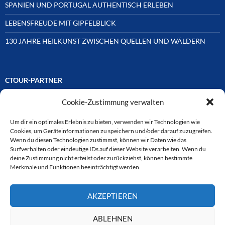
SPANIEN UND PORTUGAL AUTHENTISCH ERLEBEN
LEBENSFREUDE MIT GIPFELBLICK
130 JAHRE HEILKUNST ZWISCHEN QUELLEN UND WÄLDERN
CTOUR-PARTNER
Cookie-Zustimmung verwalten
Unsere Reisejournalisten-Vereinigung ist über Mitglieder und
Ehrenmitglieder auf unterschiedliche Weise mit
ausgewählten Partnern der Medien- und Tourismusbranche
Um dir ein optimales Erlebnis zu bieten, verwenden wir Technologien wie
verbunden. Hier eine
Cookies, um Geräteinformationen zu speichern und/oder darauf zuzugreifen.
Auswahl der Online-Plattformen:
Wenn du diesen Technologien zustimmst, können wir Daten wie das
Surfverhalten oder eindeutige IDs auf dieser Website verarbeiten. Wenn du
deine Zustimmung nicht erteilst oder zurückziehst, können bestimmte
Merkmale und Funktionen beeinträchtigt werden.
CTOUR
AKZEPTIEREN
CTOUR der Club der Tourismus-Journalisten. Wir freuen uns immer
über Anfragen von neuen Mitgliedern. Nehmen Sie bei Interesse über
das Kontaktformular Kontakt zu uns auf. CTOUR über 30 Jahre im
ABLEHNEN
Dienst des Reisejournalismus.