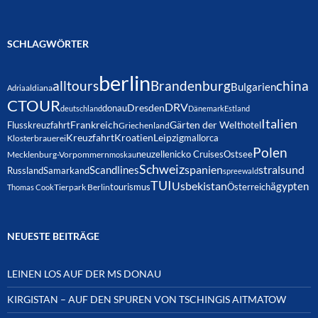
SCHLAGWÖRTER
berlin
alltours
Brandenburg
china
Bulgarien
Adria
aldiana
CTOUR
DRV
Dresden
donau
deutschland
Dänemark
Estland
Italien
Frankreich
Gärten der Welt
Flusskreuzfahrt
hotel
Griechenland
Kreuzfahrt
Kroatien
Leipzig
mallorca
Klosterbrauerei
Polen
neuzelle
nicko Cruises
Ostsee
Mecklenburg-Vorpommern
moskau
Schweiz
spanien
Scandlines
stralsund
Russland
Samarkand
spreewald
TUI
Usbekistan
ägypten
Österreich
tourismus
Thomas Cook
Tierpark Berlin
NEUESTE BEITRÄGE
LEINEN LOS AUF DER MS DONAU
KIRGISTAN – AUF DEN SPUREN VON TSCHINGIS AITMATOW