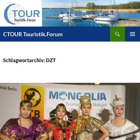
Zum
Inhalt
springen
Suchen
CTOUR Touristik.Forum
PRIMÄR
MENÜ
Schlagwortarchiv: DZT