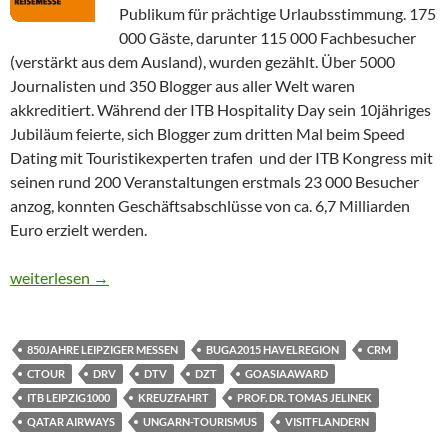
Publikum für prächtige Urlaubsstimmung. 175
000 Gäste, darunter 115 000 Fachbesucher
(verstärkt aus dem Ausland), wurden gezählt. Über 5000
Journalisten und 350 Blogger aus aller Welt waren
akkreditiert. Während der ITB Hospitality Day sein 10jähriges
Jubiläum feierte, sich Blogger zum dritten Mal beim Speed
Dating mit Touristikexperten trafen und der ITB Kongress mit
seinen rund 200 Veranstaltungen erstmals 23 000 Besucher
anzog, konnten Geschäftsabschlüsse von ca. 6,7 Milliarden
Euro erzielt werden.
CTOUR vor Ort: Impressionen von der ITB 2015
weiterlesen
→
850JAHRE LEIPZIGER MESSEN
BUGA2015 HAVELREGION
CRM
CTOUR
DRV
DTV
DZT
GOASIAAWARD
ITB LEIPZIG1000
KREUZFAHRT
PROF. DR. TOMAS JELINEK
QATAR AIRWAYS
UNGARN-TOURISMUS
VISITFLANDERN