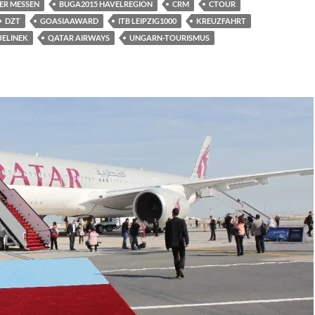
GER MESSEN
BUGA2015 HAVELREGION
CRM
CTOUR
DZT
GOASIAAWARD
ITB LEIPZIG1000
KREUZFAHRT
JELINEK
QATAR AIRWAYS
UNGARN-TOURISMUS