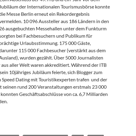
Jubiläum der Internationalen Tourismusbörse konnte
die Messe Berlin erneut ein Rekordergebnis
vermelden. 10 096 Aussteller aus 186 Ländern in den
26 ausgebuchten Messehallen unter dem Funkturm
sorgten bei Fachbesuchern und Publikum für
prächtige Urlaubsstimmung. 175 000 Gäste,
darunter 115 000 Fachbesucher (verstärkt aus dem
Ausland), wurden gezählt. Über 5000 Journalisten
 aus aller Welt waren akkreditiert. Während der ITB
sein 10jähriges Jubiläum feierte, sich Blogger zum
m Speed Dating mit Touristikexperten trafen und der
t seinen rund 200 Veranstaltungen erstmals 23 000
 konnten Geschäftsabschlüsse von ca. 6,7 Milliarden
den.
Impressionen von der ITB 2015