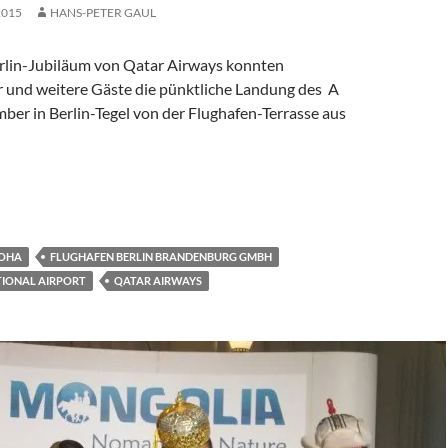
2015
HANS-PETER GAUL
rlin-Jubiläum von Qatar Airways konnten
 und weitere Gäste die pünktliche Landung des A
ber in Berlin-Tegel von der Flughafen-Terrasse aus
Qatar Airways-Jubiläum in Berlin
OHA
FLUGHAFEN BERLIN BRANDENBURG GMBH
IONAL AIRPORT
QATAR AIRWAYS