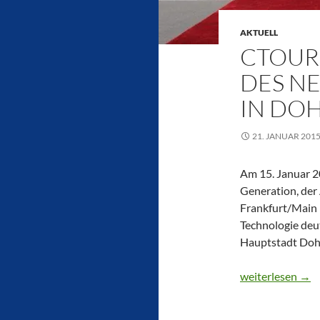
AKTUELL
CTOUR 
DES NE
IN DO
21. JANUAR 201
Am 15. Januar 2
Generation, der
Frankfurt/Main 
Technologie deu
Hauptstadt Doh
CTOUR vor Ort:
weiterlesen
→