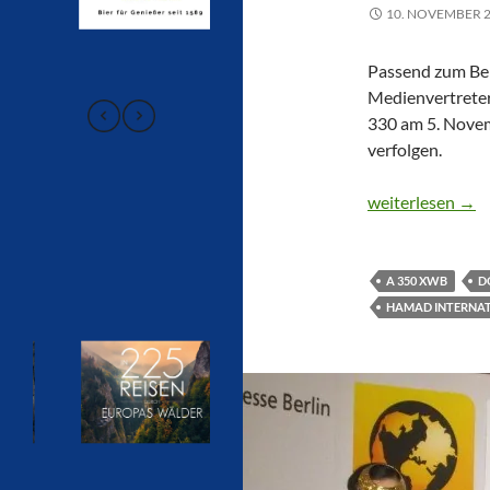
10. NOVEMBER 
Passend zum Be
Medienvertreter
330 am 5. Novem
verfolgen.
CTOUR vor Ort: 
weiterlesen
→
A 350 XWB
D
HAMAD INTERNAT