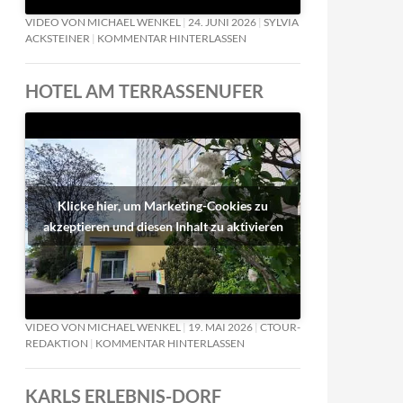
VIDEO VON MICHAEL WENKEL
24. JUNI 2026
SYLVIA
ACKSTEINER
KOMMENTAR HINTERLASSEN
HOTEL AM TERRASSENUFER
Klicke hier, um Marketing-Cookies zu
akzeptieren und diesen Inhalt zu aktivieren
VIDEO VON MICHAEL WENKEL
19. MAI 2026
CTOUR-
REDAKTION
KOMMENTAR HINTERLASSEN
KARLS ERLEBNIS-DORF