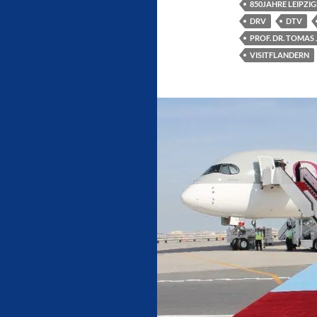
850JAHRE LEIPZI
DRV
DTV
PROF. DR. TOMAS 
VISITFLANDERN