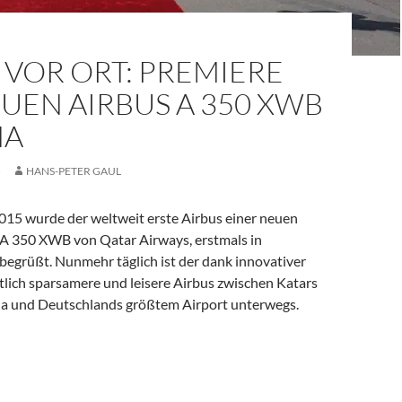
VOR ORT: PREMIERE
UEN AIRBUS A 350 XWB
HA
5
HANS-PETER GAUL
015 wurde der weltweit erste Airbus einer neuen
 A 350 XWB von Qatar Airways, erstmals in
begrüßt. Nunmehr täglich ist der dank innovativer
tlich sparsamere und leisere Airbus zwischen Katars
a und Deutschlands größtem Airport unterwegs.
 Premiere des neuen Airbus A 350 XWB in Doha