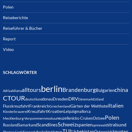
Polen
Reiseberichte
Reiseführer & Bücher
Report
Video
SCHLAGWÖRTER
berlin
alltours
Brandenburg
china
Bulgarien
Adria
aldiana
CTOUR
DRV
Dresden
donau
deutschland
Dänemark
Estland
Italien
Frankreich
Gärten der Welt
Flusskreuzfahrt
hotel
Griechenland
Kreuzfahrt
Kroatien
Leipzig
mallorca
Klosterbrauerei
Polen
neuzelle
nicko Cruises
Ostsee
Mecklenburg-Vorpommern
moskau
Schweiz
spanien
Scandlines
stralsund
Russland
Samarkand
spreewald
TUI
Usbekistan
ägypten
Österreich
tourismus
Thomas Cook
Tierpark Berlin