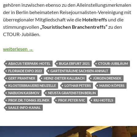
gehören inzwischen ebenso zu den Alleinstellungsmerkmalen
der in Berlin beheimateten Reisejournalisten-Vereinigung mit
überregionaler Mitgliedschaft wie die
Hoteltreffs
und die
stimmungsvollen
„Touristischen Branchentreffs“
zu den
CTOUR-Jubiläen.
30 JAHRE CTOUR BERLIN NETWORK
weiterlesen
→
ABACUS TIERPARK-HOTEL
BUGA ERFURT 2021
CTOUR-JUBILÄUM
FLORIADE EXPO 2022
GARTENTRÄUME SACHSEN-ANHALT
GERT PRANTNER
HEINZ-DIETER KALLBACH
JÜRGEN DRENSEK
KLOSTERBRAUEREI NEUZELLE
LOTHAR PETERS
MARIO KÖPERS
NABIJON KASIMOV
NEUSTA GRAFENSTEIN BERLIN
PROF. DR. TOMAS JELINEK
PROF. PETER IVIC
RIU-HOTELS
SAALE-INFO-KANAL