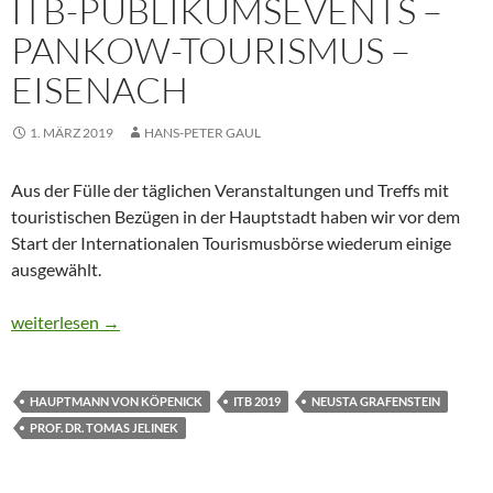
ITB-PUBLIKUMSEVENTS –
PANKOW-TOURISMUS –
EISENACH
1. MÄRZ 2019
HANS-PETER GAUL
Aus der Fülle der täglichen Veranstaltungen und Treffs mit
touristischen Bezügen in der Hauptstadt haben wir vor dem
Start der Internationalen Tourismusbörse wiederum einige
ausgewählt.
CTOUR-News: Speed Dating Tourismus – Hauptmann von Köpeni
weiterlesen
→
HAUPTMANN VON KÖPENICK
ITB 2019
NEUSTA GRAFENSTEIN
PROF. DR. TOMAS JELINEK