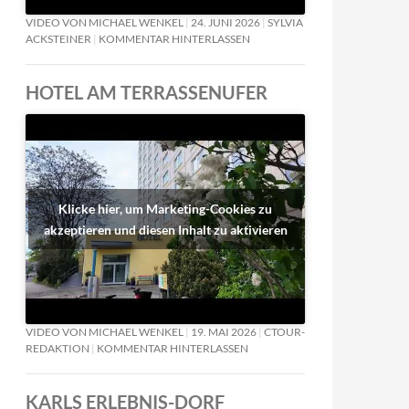
VIDEO VON MICHAEL WENKEL
24. JUNI 2026
SYLVIA
ACKSTEINER
KOMMENTAR HINTERLASSEN
HOTEL AM TERRASSENUFER
Klicke hier, um Marketing-Cookies zu
akzeptieren und diesen Inhalt zu aktivieren
VIDEO VON MICHAEL WENKEL
19. MAI 2026
CTOUR-
REDAKTION
KOMMENTAR HINTERLASSEN
KARLS ERLEBNIS-DORF