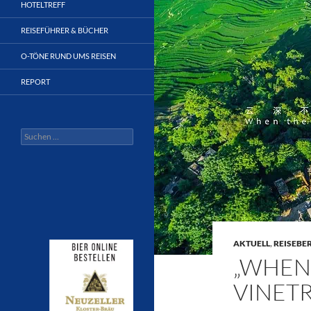
HOTELTREFF
REISEFÜHRER & BÜCHER
O-TÖNE RUND UMS REISEN
REPORT
Suchen
nach:
AKTUELL
,
REISEBE
„WHEN
VINETR