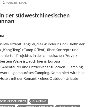
MARGRIT MANZ
in der südwestchinesischen
unnan
anz
rview erzählt Tang Lei, die Gründerin und Chefin der
s „Kang Teng“ (Camp & Tent), über Konzepte und
tionierten Projektes in der chinesischen Provinz
bestem Wege ist, auch hier in Europa
e, Abenteurer und Entdecker anzulocken. Glamping
rwort – glamouröses Camping. Kombiniert wird hier
 Hotels mit der Romantik eines Outdoor-Urlaubs.
AD ENDS THE VINETREE STARTS“
SCHE MINDERHEITEN
GLAMPING
TOURISMUS
OUTDOOR-AKTIVITÄTEN
REISTERRASSEN