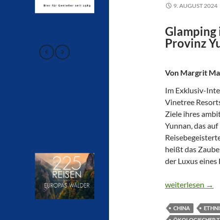
9. AUGUST 2024
Glamping 
Provinz Y
Von Margrit M
Im Exklusiv-Inte
Vinetree Resort
Ziele ihres ambi
Yunnan, das auf 
Reisebegeistert
heißt das Zaube
der Luxus eines
„WHEN THE RO
weiterlesen
→
CHINA
ETHNI
ÖKOLOGISCHER 