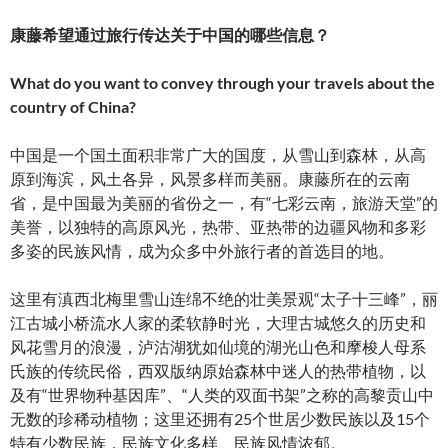
康藤希望通过旅行传达关于中国的哪些信息？
What do you want to convey through your travels about the
country of China?
中国是一个国土面积非常广大的国度，从雪山到森林，从高
原到海滨，风土各异，风景多样而美丽。康藤所在的云南
省，是中国最为美丽的省份之一，有“七彩云南，旅游天堂”的
美誉，以独特的高原风光，热带、亚热带的边疆风物和多彩
多姿的民族风情，成为众多中外旅行者的首选目的地。
这里有滇西北梅里雪山连绵不绝的壮美景观“太子十三峰”，丽
江古城小桥流水人家的柔软静时光，大理古城悠久的历史和
风花雪月的浪漫，泸沽湖犹如仙境的湖光山色和摩梭人母系
氏族的传统民俗，西双版纳原始森林中迷人的热带植物，以
及有“世界物种基因库”、“人类的双面书架”之称的高黎贡山中
无数的珍稀动植物；这里还拥有25个世居少数民族以及15个
特有少数民族，民族文化多样、民族风情浓郁。