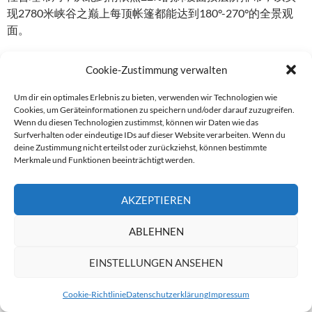
现2780米峡谷之巅上每顶帐篷都能达到180°-270°的全景观
面。
康藤·滇越铁路帐篷营地（人字桥）位于云南省红河州，选址
Cookie-Zustimmung verwalten
于滇越铁路屏边段倮姑寨旁的意大利滇越铁路承包商博卓乐
公司原驻地，设有12顶客房帐篷及4个公用活动帐篷。
Um dir ein optimales Erlebnis zu bieten, verwenden wir Technologien wie
Cookies, um Geräteinformationen zu speichern und/oder darauf zuzugreifen.
Wenn du diesen Technologien zustimmst, können wir Daten wie das
设计师尝试保留原有遗迹，如与遗迹相结合可眺望夕阳和日
Surfverhalten oder eindeutige IDs auf dieser Website verarbeiten. Wenn du
出的观景台，室内陈设采用滇越铁路老旧物件，营地以复古
deine Zustimmung nicht erteilst oder zurückziehst, können bestimmte
Merkmale und Funktionen beeinträchtigt werden.
的燃油灯作衬托，营造出滇越铁路主题文化氛围，是集历史
文化、自然观光于一体的帐篷营地，为您打造一场百年铁路
工业文明中充满诗意山水的米轨之旅。
AKZEPTIEREN
你能给我们介绍一下这些地区以及自然美景，还有度假者可
ABLEHNEN
以期待什么样的体验吗？
EINSTELLUNGEN ANSEHEN
Can you tell us a bit about the area and the natural beauty
Cookie-Richtlinie
Datenschutzerklärung
Impressum
and what standard holidaymakers can expect?