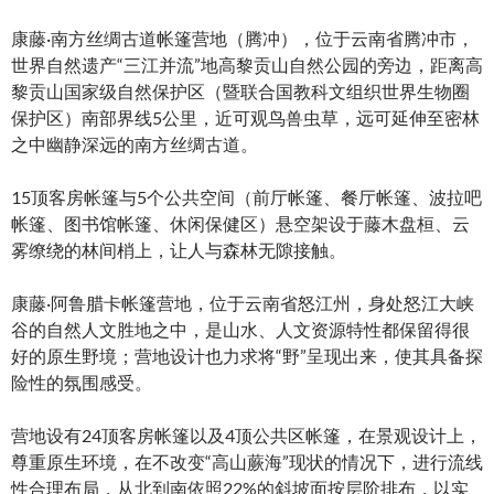
康藤·南方丝绸古道帐篷营地（腾冲），位于云南省腾冲市，
世界自然遗产“三江并流”地高黎贡山自然公园的旁边，距离高
黎贡山国家级自然保护区（暨联合国教科文组织世界生物圈
保护区）南部界线5公里，近可观鸟兽虫草，远可延伸至密林
之中幽静深远的南方丝绸古道。
15顶客房帐篷与5个公共空间（前厅帐篷、餐厅帐篷、波拉吧
帐篷、图书馆帐篷、休闲保健区）悬空架设于藤木盘桓、云
雾缭绕的林间梢上，让人与森林无隙接触。
康藤·阿鲁腊卡帐篷营地，位于云南省怒江州，身处怒江大峡
谷的自然人文胜地之中，是山水、人文资源特性都保留得很
好的原生野境；营地设计也力求将“野”呈现出来，使其具备探
险性的氛围感受。
营地设有24顶客房帐篷以及4顶公共区帐篷，在景观设计上，
尊重原生环境，在不改变“高山蕨海”现状的情况下，进行流线
性合理布局，从北到南依照22%的斜坡面按层阶排布，以实