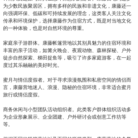
为少数民族聚居区，拥有多样的民族和非遗文化，康藤还一
向强调环保、低碳和可持续发展的理念，这类客人关注文化
传承和环境保护，选择康藤作为住宿方式，既是对当地文化
的一种体验，也是对自然环境的尊重。
家庭亲子游群体。康藤帐篷营地以其别具魅力的住宿环境和
丰富的亲子活动，如篝火晚会、夜观动物、森林探秘、户外
徒步自然探索、梯田捉鱼等，吸引了许多家庭游客，在一起
度过其乐融融的美好时光。
蜜月与情侣度假者。对于寻求浪漫氛围和私密空间的情侣而
言，康藤营地迷人、浪漫、隐秘的住宿环境，非常适合蜜月
旅行或情侣度假。
商务休闲与小型团队活动组织者。此类客户群体组织活动多
为企业形象展示、企业团建、户外研讨会或创意工作坊等
等。