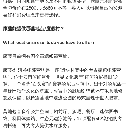
根据不同的帐篷营地以及不同的帐篷类型，康藤营地的含餐
全包价位在2800元-6680元不等，客人可以根据自己的兴趣
喜好和消费理念来进行选择。
康藤能提供哪些地点
/
度假村？
What locations/resorts do you have to offer?
康藤目前拥有四个高端帐篷营地。
康藤·红河谷帐篷营地是一座“遗失村寨中的考古探秘帐篷营
地”，位于云南省红河州，世界文化遗产“红河哈尼梯田”之
畔、一个名为“石头寨”的废弃哈尼古村落中。出于对哈尼族千
年梯田稻作文化的尊重，村寨中的残垣断壁被怀有敬意地修
复及保留，以帐篷营地中遗迹公园的形式呈现于世人眼前。
营地包含多个公共空间，如前厅、酒吧、餐厅、迷你图书
馆、梯田体验馆、生态无边泳池等，17顶配有SPA泡池的客
房帐篷，可为客人提供水疗服务。