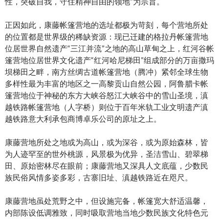
性，突破自我，守住精神自由的领地”为宗旨。
正因如此，康藤帐篷营地的选址都极为苛刻，每个营地所处
的位置都是世界级的稀缺资源：现已迁建的格拉丹帐篷营地
位居世界自然遗产“三江并流”之地的高山草甸之上，红河谷帐
篷营地位居世界文化遗产“红河哈尼梯田”组成部分的万亩撒玛
坝梯田之畔，南方丝绸古道帐篷营地（腾冲）紧邻全球生物
多样性最为丰富的地区之一高黎贡山自然公园，阿鲁腊卡帐
篷营地位于神秘的东方大峡谷怒江大峡谷中的雪山圣境，滇
越铁路帐篷营地（人字桥）则位于百年米轨工业文明遗产滇
越铁路意大利承包商博卓乐公司的原址之上。
康藤营地所处之地或为高山，或为深谷，或为原始森林，皆
为人迹罕至的世外桃源，风景极为优异，圣洁雪山、碧翠梯
田、原始密林尽在眼前；康藤营地又深具人文底蕴，少数民
族民俗风情多姿多彩，古寨旧址、滇越铁路近在咫尺。
康藤营地虽处荒野之中，但设施完备，帐篷宽大舒适温馨，
内部陈设低调雅致，同时吸取营地当地少数民族文化特色元