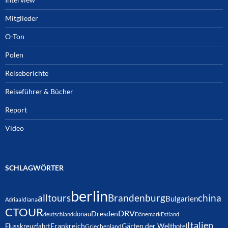
Mitglieder
O-Ton
Polen
Reiseberichte
Reiseführer & Bücher
Report
Video
SCHLAGWÖRTER
berlin
alltours
Brandenburg
china
Bulgarien
Adria
aldiana
CTOUR
DRV
Dresden
donau
deutschland
Dänemark
Estland
Italien
Frankreich
Gärten der Welt
Flusskreuzfahrt
hotel
Griechenland