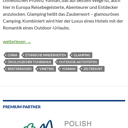
chinesischen Provinz Yunnan, das auf bestem Wege ist, auch
hier in Europa Reisebegeisterte, Abenteurer und Entdecker
anzulocken. Glamping heißt das Zauberwort – glamouröses
Camping. Kombiniert wird hier der Luxus eines Hotels mit der
Romantik eines Outdoor-Urlaubs.
„WHEN THE ROAD ENDS THE VINETREE STARTS“
weiterlesen
→
CHINA
ETHNISCHE MINDERHEITEN
GLAMPING
ÖKOLOGISCHER TOURISMUS
OUTDOOR-AKTIVITÄTEN
REISTERRASSEN
VINETREE
YUNNAN
ZELTRESORT
PREMIUM PARTNER