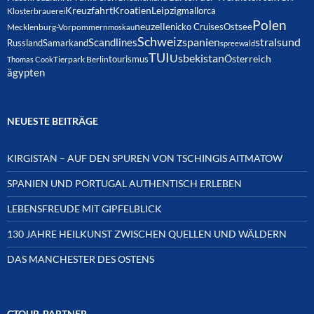
Kreuzfahrt
Kroatien
Leipzig
mallorca
Klosterbrauerei
Polen
neuzelle
nicko Cruises
Ostsee
Mecklenburg-Vorpommern
moskau
Schweiz
spanien
Scandlines
stralsund
Russland
Samarkand
spreewald
TUI
Usbekistan
Österreich
tourismus
Thomas Cook
Tierpark Berlin
ägypten
NEUESTE BEITRÄGE
KIRGISTAN – AUF DEN SPUREN VON TSCHINGIS AITMATOW
SPANIEN UND PORTUGAL AUTHENTISCH ERLEBEN
LEBENSFREUDE MIT GIPFELBLICK
130 JAHRE HEILKUNST ZWISCHEN QUELLEN UND WÄLDERN
DAS MANCHESTER DES OSTENS
CTOUR-PARTNER