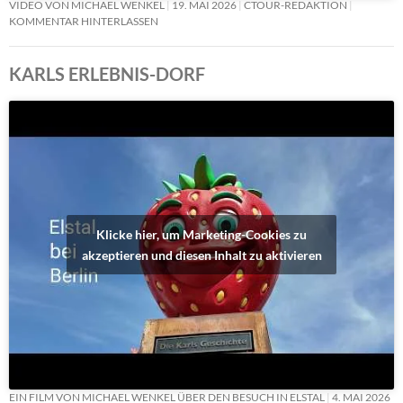
VIDEO VON MICHAEL WENKEL
19. MAI 2026
CTOUR-REDAKTION
KOMMENTAR HINTERLASSEN
KARLS ERLEBNIS-DORF
Klicke hier, um Marketing-Cookies zu
akzeptieren und diesen Inhalt zu aktivieren
EIN FILM VON MICHAEL WENKEL ÜBER DEN BESUCH IN ELSTAL
4. MAI 2026