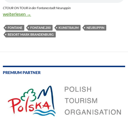
CTOUR ON TOUR in der Fontanestadt Neuruppin
fontane.200 – Geschichten zum Hören
weiterlesen
→
FONTANE
FONTANE.200
KUNSTRAUM
NEURUPPIN
RESORT MARK BRANDENBURG
PREMIUM PARTNER