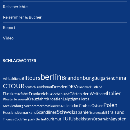
Reiseberichte
Reiseführer & Bücher
Report
Video
SCHLAGWÖRTER
berlin
alltours
Brandenburg
china
Bulgarien
Adria
aldiana
CTOUR
DRV
Dresden
donau
deutschland
Dänemark
Estland
Italien
Frankreich
Gärten der Welt
Flusskreuzfahrt
hotel
Griechenland
Kreuzfahrt
Kroatien
Leipzig
mallorca
Klosterbrauerei
Polen
neuzelle
nicko Cruises
Ostsee
Mecklenburg-Vorpommern
moskau
Schweiz
spanien
Scandlines
stralsund
Russland
Samarkand
spreewald
TUI
Usbekistan
ägypten
Österreich
tourismus
Thomas Cook
Tierpark Berlin