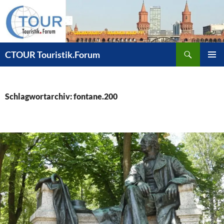
Zum
Inhalt
springen
Suchen
CTOUR Touristik.Forum
PRIMÄR
MENÜ
Schlagwortarchiv: fontane.200