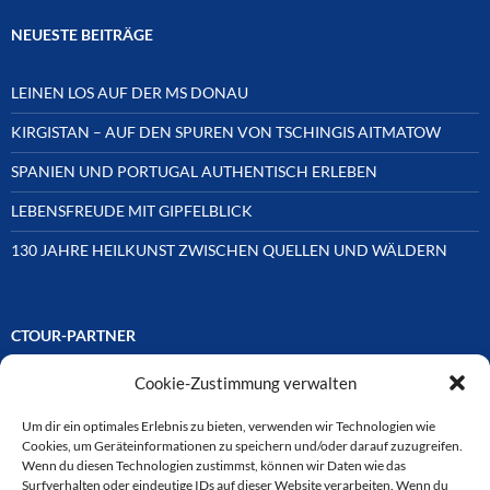
NEUESTE BEITRÄGE
LEINEN LOS AUF DER MS DONAU
KIRGISTAN – AUF DEN SPUREN VON TSCHINGIS AITMATOW
SPANIEN UND PORTUGAL AUTHENTISCH ERLEBEN
LEBENSFREUDE MIT GIPFELBLICK
130 JAHRE HEILKUNST ZWISCHEN QUELLEN UND WÄLDERN
CTOUR-PARTNER
Cookie-Zustimmung verwalten
Unsere Reisejournalisten-Vereinigung ist über Mitglieder und
Ehrenmitglieder auf unterschiedliche Weise mit
ausgewählten Partnern der Medien- und Tourismusbranche
Um dir ein optimales Erlebnis zu bieten, verwenden wir Technologien wie
verbunden. Hier eine
Cookies, um Geräteinformationen zu speichern und/oder darauf zuzugreifen.
Auswahl der Online-Plattformen:
Wenn du diesen Technologien zustimmst, können wir Daten wie das
Surfverhalten oder eindeutige IDs auf dieser Website verarbeiten. Wenn du