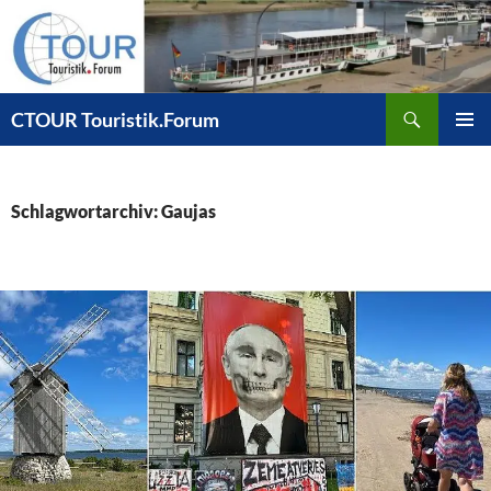
Zum
Inhalt
springen
Suchen
CTOUR Touristik.Forum
PRIMÄR
MENÜ
Schlagwortarchiv: Gaujas