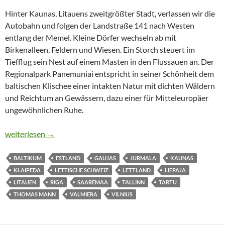
Hinter Kaunas, Litauens zweitgrößter Stadt, verlassen wir die
Autobahn und folgen der Landstraße 141 nach Westen
entlang der Memel. Kleine Dörfer wechseln ab mit
Birkenalleen, Feldern und Wiesen. Ein Storch steuert im
Tiefflug sein Nest auf einem Masten in den Flussauen an. Der
Regionalpark Panemuniai entspricht in seiner Schönheit dem
baltischen Klischee einer intakten Natur mit dichten Wäldern
und Reichtum an Gewässern, dazu einer für Mitteleuropäer
ungewöhnlichen Ruhe.
DIE ANGST VOR DEM KRIEG REIST MIT
weiterlesen
→
BALTIKUM
ESTLAND
GAUJAS
JURMALA
KAUNAS
KLAIPEDA
LETTISCHE SCHWEIZ
LETTLAND
LIEPAJA
LITAUEN
RIGA
SAAREMAA
TALLINN
TARTU
THOMAS MANN
VALMIERA
VILNIUS