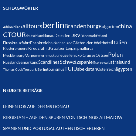
SCHLAGWÖRTER
berlin
alltours
Brandenburg
china
Bulgarien
Adria
aldiana
CTOUR
DRV
Dresden
donau
deutschland
Dänemark
Estland
Italien
Frankreich
Gärten der Welt
Flusskreuzfahrt
hotel
Griechenland
Kreuzfahrt
Kroatien
Leipzig
mallorca
Klosterbrauerei
Polen
neuzelle
nicko Cruises
Ostsee
Mecklenburg-Vorpommern
moskau
Schweiz
spanien
Scandlines
stralsund
Russland
Samarkand
spreewald
TUI
Usbekistan
ägypten
Österreich
tourismus
Thomas Cook
Tierpark Berlin
NEUESTE BEITRÄGE
LEINEN LOS AUF DER MS DONAU
KIRGISTAN – AUF DEN SPUREN VON TSCHINGIS AITMATOW
SPANIEN UND PORTUGAL AUTHENTISCH ERLEBEN