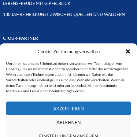
LEBENSFREUDE MIT GIPFELBLICK
130 JAHRE HEILKUNST ZWISCHEN QUELLEN UND WÄLDERN
CTOUR-PARTNER
Cookie-Zustimmung verwalten
Unsere Reisejournalisten-Vereinigung ist über Mitglieder und
Ehrenmitglieder auf unterschiedliche Weise mit
ausgewählten Partnern der Medien- und Tourismusbranche
Um dir ein optimales Erlebnis zu bieten, verwenden wir Technologien wie
verbunden. Hier eine
Cookies, um Geräteinformationen zu speichern und/oder darauf zuzugreifen.
Auswahl der Online-Plattformen:
Wenn du diesen Technologien zustimmst, können wir Daten wie das
Surfverhalten oder eindeutige IDs auf dieser Website verarbeiten. Wenn du
deine Zustimmung nicht erteilst oder zurückziehst, können bestimmte
Merkmale und Funktionen beeinträchtigt werden.
CTOUR
AKZEPTIEREN
CTOUR der Club der Tourismus-Journalisten. Wir freuen uns immer
über Anfragen von neuen Mitgliedern. Nehmen Sie bei Interesse über
das Kontaktformular Kontakt zu uns auf. CTOUR über 30 Jahre im
ABLEHNEN
Dienst des Reisejournalismus.
EINSTELLUNGEN ANSEHEN