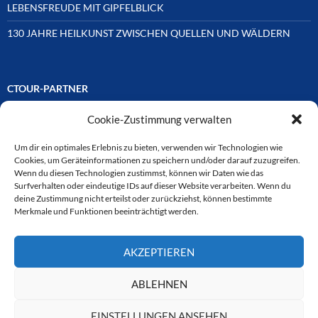
LEBENSFREUDE MIT GIPFELBLICK
130 JAHRE HEILKUNST ZWISCHEN QUELLEN UND WÄLDERN
CTOUR-PARTNER
Cookie-Zustimmung verwalten
Unsere Reisejournalisten-Vereinigung ist über Mitglieder und
Ehrenmitglieder auf unterschiedliche Weise mit
ausgewählten Partnern der Medien- und Tourismusbranche
Um dir ein optimales Erlebnis zu bieten, verwenden wir Technologien wie
verbunden. Hier eine
Cookies, um Geräteinformationen zu speichern und/oder darauf zuzugreifen.
Auswahl der Online-Plattformen:
Wenn du diesen Technologien zustimmst, können wir Daten wie das
Surfverhalten oder eindeutige IDs auf dieser Website verarbeiten. Wenn du
deine Zustimmung nicht erteilst oder zurückziehst, können bestimmte
Merkmale und Funktionen beeinträchtigt werden.
CTOUR
AKZEPTIEREN
CTOUR der Club der Tourismus-Journalisten. Wir freuen uns immer
über Anfragen von neuen Mitgliedern. Nehmen Sie bei Interesse über
das Kontaktformular Kontakt zu uns auf. CTOUR über 30 Jahre im
ABLEHNEN
Dienst des Reisejournalismus.
EINSTELLUNGEN ANSEHEN