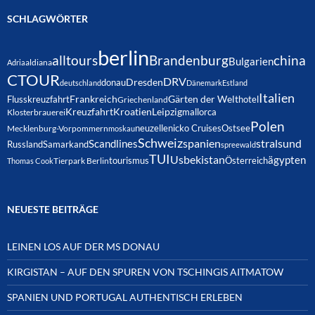
SCHLAGWÖRTER
berlin
alltours
Brandenburg
china
Bulgarien
Adria
aldiana
CTOUR
DRV
Dresden
donau
deutschland
Dänemark
Estland
Italien
Frankreich
Gärten der Welt
Flusskreuzfahrt
hotel
Griechenland
Kreuzfahrt
Kroatien
Leipzig
mallorca
Klosterbrauerei
Polen
neuzelle
nicko Cruises
Ostsee
Mecklenburg-Vorpommern
moskau
Schweiz
spanien
Scandlines
stralsund
Russland
Samarkand
spreewald
TUI
Usbekistan
ägypten
Österreich
tourismus
Thomas Cook
Tierpark Berlin
NEUESTE BEITRÄGE
LEINEN LOS AUF DER MS DONAU
KIRGISTAN – AUF DEN SPUREN VON TSCHINGIS AITMATOW
SPANIEN UND PORTUGAL AUTHENTISCH ERLEBEN