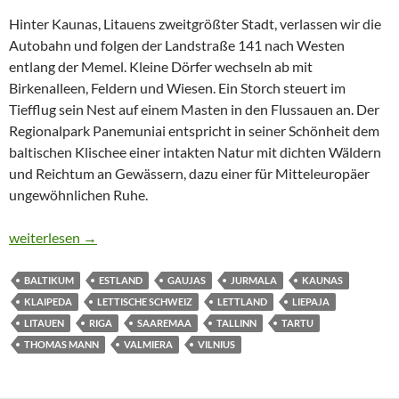
Hinter Kaunas, Litauens zweitgrößter Stadt, verlassen wir die
Autobahn und folgen der Landstraße 141 nach Westen
entlang der Memel. Kleine Dörfer wechseln ab mit
Birkenalleen, Feldern und Wiesen. Ein Storch steuert im
Tiefflug sein Nest auf einem Masten in den Flussauen an. Der
Regionalpark Panemuniai entspricht in seiner Schönheit dem
baltischen Klischee einer intakten Natur mit dichten Wäldern
und Reichtum an Gewässern, dazu einer für Mitteleuropäer
ungewöhnlichen Ruhe.
DIE ANGST VOR DEM KRIEG REIST MIT
weiterlesen
→
BALTIKUM
ESTLAND
GAUJAS
JURMALA
KAUNAS
KLAIPEDA
LETTISCHE SCHWEIZ
LETTLAND
LIEPAJA
LITAUEN
RIGA
SAAREMAA
TALLINN
TARTU
THOMAS MANN
VALMIERA
VILNIUS