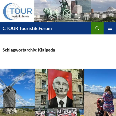
Zum
Inhalt
springen
Suchen
CTOUR Touristik.Forum
PRIMÄR
MENÜ
Schlagwortarchiv: Klaipeda