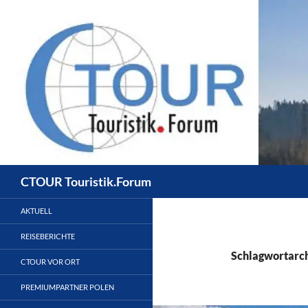
Zum
Inhalt
springen
Suchen
CTOUR Touristik.Forum
AKTUELL
REISEBERICHTE
Schlagwortarch
CTOUR VOR ORT
PREMIUMPARTNER POLEN