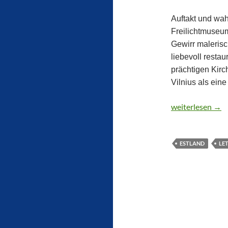
Auftakt und wah
Freilichtmuseum
Gewirr maleris
liebevoll resta
prächtigen Kirc
Vilnius als ein
CTOUR on Tour: 
weiterlesen
→
ESTLAND
LE