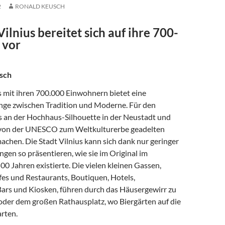
2
RONALD KEUSCH
Vilnius bereitet sich auf ihre 700-
 vor
sch
s mit ihren 700.000 Einwohnern bietet eine
ge zwischen Tradition und Moderne. Für den
es an der Hochhaus-Silhouette in der Neustadt und
 von der UNESCO zum Weltkulturerbe geadelten
achen. Die Stadt Vilnius kann sich dank nur geringer
gen so präsentieren, wie sie im Original im
500 Jahren existierte. Die vielen kleinen Gassen,
es und Restaurants, Boutiquen, Hotels,
Bars und Kiosken, führen durch das Häusergewirr zu
 oder dem großen Rathausplatz, wo Biergärten auf die
rten.