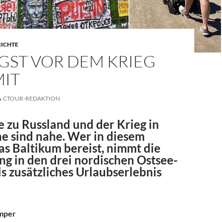
RICHTE
GST VOR DEM KRIEG
MIT
CTOUR-REDAKTION
 zu Russland und der Krieg in
ne sind nahe. Wer in diesem
s Baltikum bereist, nimmt die
g in den drei nordischen Ostsee-
s zusätzliches Urlaubserlebnis
mper