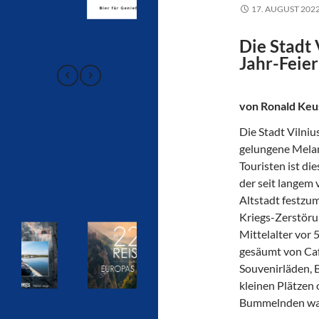
17. AUGUST 202
Die Stadt 
Jahr-Feier
von Ronald Keu
Die Stadt Vilniu
gelungene Melan
Touristen ist di
der seit langem
Altstadt festzum
Kriegs-Zerstörun
Mittelalter vor 
gesäumt von Caf
Souvenirläden, 
kleinen Plätzen
Bummelnden wa