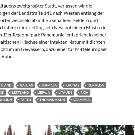
itauens zweitgrößter Stadt, verlassen wir die
lgen der Landstraße 141 nach Westen entlang der
örfer wechseln ab mit Birkenalleen, Feldern und
ch steuert im Tiefflug sein Nest auf einem Masten in
n. Der Regionalpark Panemuniai entspricht in seiner
ltischen Klischee einer intakten Natur mit dichten
chtum an Gewässern, dazu einer für Mitteleuropäer
 Ruhe.
 DEM KRIEG REIST MIT
STLAND
GAUJAS
JURMALA
KAUNAS
KLAIPEDA
IZ
LETTLAND
LIEPAJA
LITAUEN
RIGA
TALLINN
TARTU
THOMAS MANN
VALMIERA