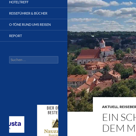
HOTELTREFF
REISEFÜHRER & BÜCHER
O-TÖNE RUND UMS REISEN
REPORT
Suchen
nach:
AKTUELL
,
REISEBE
EIN S
DEM M