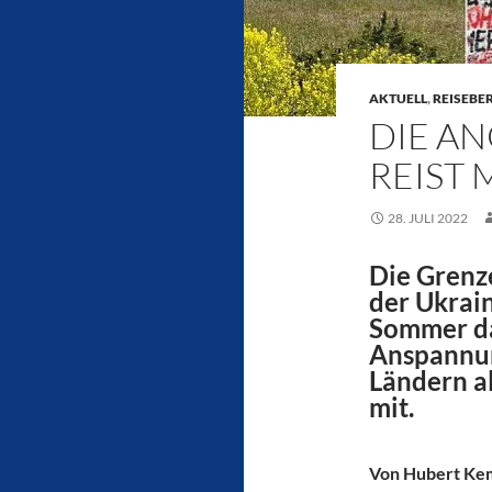
AKTUELL
,
REISEBE
DIE AN
REIST 
28. JULI 2022
Die Grenze
der Ukrai
Sommer da
Anspannun
Ländern al
mit.
Von Hubert Ke