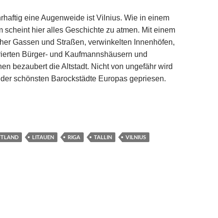
rhaftig eine Augenweide ist Vilnius. Wie in einem
 scheint hier alles Geschichte zu atmen. Mit einem
cher Gassen und Straßen, verwinkelten Innenhöfen,
urierten Bürger- und Kaufmannshäusern und
hen bezaubert die Altstadt. Nicht von ungefähr wird
e der schönsten Barockstädte Europas gepriesen.
Drei auf einen Streich
TTLAND
LITAUEN
RIGA
TALLIN
VILNIUS