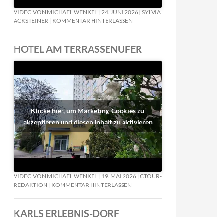
VIDEO VON MICHAEL WENKEL
24. JUNI 2026
SYLVIA
ACKSTEINER
KOMMENTAR HINTERLASSEN
HOTEL AM TERRASSENUFER
Klicke hier, um Marketing-Cookies zu
akzeptieren und diesen Inhalt zu aktivieren
VIDEO VON MICHAEL WENKEL
19. MAI 2026
CTOUR-
REDAKTION
KOMMENTAR HINTERLASSEN
KARLS ERLEBNIS-DORF