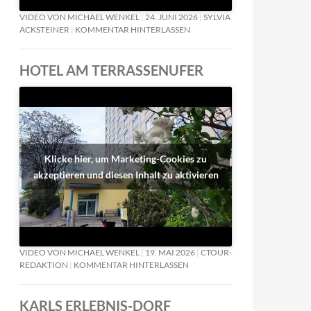
VIDEO VON MICHAEL WENKEL
24. JUNI 2026
SYLVIA
ACKSTEINER
KOMMENTAR HINTERLASSEN
HOTEL AM TERRASSENUFER
Klicke hier, um Marketing-Cookies zu
akzeptieren und diesen Inhalt zu aktivieren
VIDEO VON MICHAEL WENKEL
19. MAI 2026
CTOUR-
REDAKTION
KOMMENTAR HINTERLASSEN
KARLS ERLEBNIS-DORF