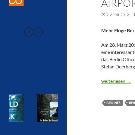
AIRPOR
9. APRIL 2012
Mehr Flüge Berl
Am 28. März 201
eine interessant
das Berlin Offic
Stefan Deerberg
CTOUR präsentier
weiterlesen
→
AIRLINES
BER