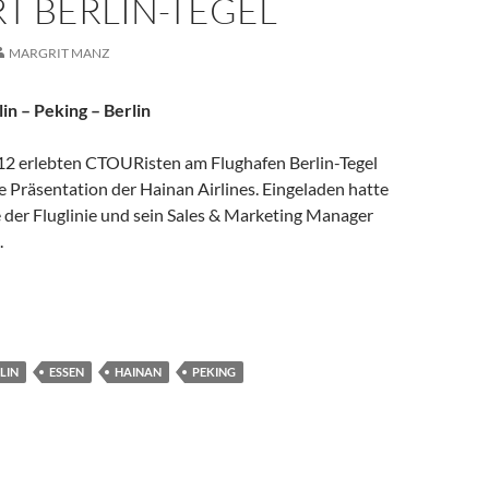
T BERLIN-TEGEL
MARGRIT MANZ
in – Peking – Berlin
2 erlebten CTOURisten am Flughafen Berlin-Tegel
e Präsentation der Hainan Airlines. Eingeladen hatte
e der Fluglinie und sein Sales & Marketing Manager
.
t: Mit Hainan Airlines auf dem Airport Berlin-Tegel
LIN
ESSEN
HAINAN
PEKING