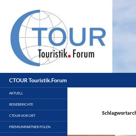
Zum
Inhalt
springen
Suchen
CTOUR Touristik.Forum
AKTUELL
REISEBERICHTE
Schlagwortarch
CTOUR VOR ORT
PREMIUMPARTNER POLEN