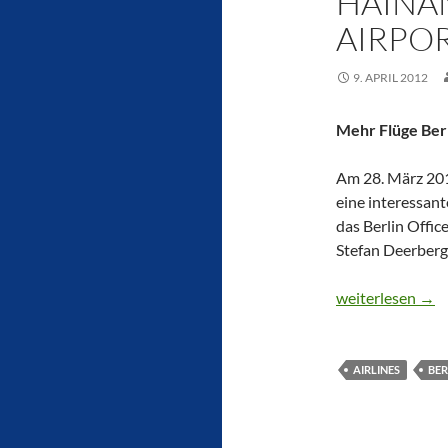
HAINAN
AIRPOR
9. APRIL 2012
Mehr Flüge Berl
Am 28. März 201
eine interessant
das Berlin Offic
Stefan Deerberg
CTOUR präsentier
weiterlesen
→
AIRLINES
BER