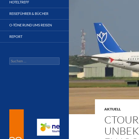
HOTELTREFF
REISEFÜHRER & BÜCHER
O-TÖNE RUND UMS REISEN
REPORT
Suchen
nach:
AKTUELL
CTOUR 
UNBEK