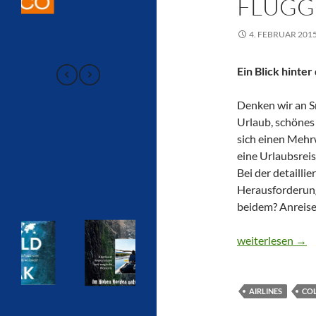
FLUGG
4. FEBRUAR 201
Ein Blick hinter
Denken wir an Sr
Urlaub, schönes
sich einen Mehr
eine Urlaubsreis
Bei der detailli
Herausforderun
beidem? Anreise
CTOUR vor Ort: 
weiterlesen
→
AIRLINES
CO