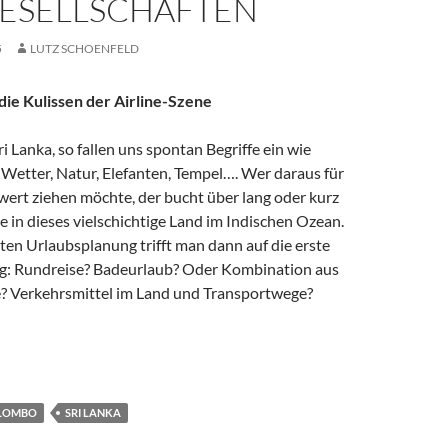
ESELLSCHAFTEN
5
LUTZ SCHOENFELD
 die Kulissen der Airline-Szene
i Lanka, so fallen uns spontan Begriffe ein wie
 Wetter, Natur, Elefanten, Tempel…. Wer daraus für
wert ziehen möchte, der bucht über lang oder kurz
e in dieses vielschichtige Land im Indischen Ozean.
erten Urlaubsplanung trifft man dann auf die erste
g: Rundreise? Badeurlaub? Oder Kombination aus
? Verkehrsmittel im Land und Transportwege?
Sri Lankas unbekannte Fluggesellschaften
LOMBO
SRI LANKA