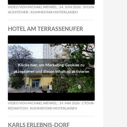
VIDEO VON MICHAEL WENKEL
24. JUNI 2026
SYLVIA
ACKSTEINER
KOMMENTAR HINTERLASSEN
HOTEL AM TERRASSENUFER
Klicke hier, um Marketing-Cookies zu
akzeptieren und diesen Inhalt zu aktivieren
VIDEO VON MICHAEL WENKEL
19. MAI 2026
CTOUR-
REDAKTION
KOMMENTAR HINTERLASSEN
KARLS ERLEBNIS-DORF