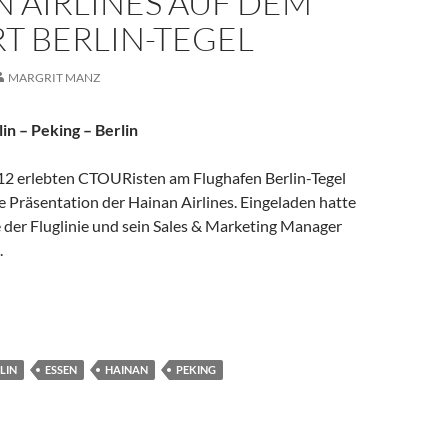
 AIRLINES AUF DEM
T BERLIN-TEGEL
MARGRIT MANZ
in – Peking – Berlin
2 erlebten CTOURisten am Flughafen Berlin-Tegel
e Präsentation der Hainan Airlines. Eingeladen hatte
e der Fluglinie und sein Sales & Marketing Manager
.
t: Mit Hainan Airlines auf dem Airport Berlin-Tegel
LIN
ESSEN
HAINAN
PEKING