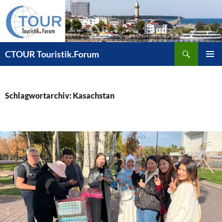
Zum
Inhalt
springen
Suchen
CTOUR Touristik.Forum
PRIMÄR
MENÜ
Schlagwortarchiv: Kasachstan