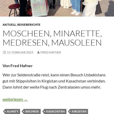
AKTUELL
,
REISEBERICHTE
MOSCHEEN, MINARETTE,
MEDRESEN, MAUSOLEEN
13. FEBRUAR 2025
FRED HAFNER
Von Fred Hafner
Wer zur Seidenstraße reist, kann einen Besuch Usbekistans
gut mit Stippvisiten in Kirgistan und Kasachstan verbinden.
Dann lohnt der weite Flug nach Zentralasien umso mehr.
MOSCHEEN, MINARETTE, MEDRESEN, MAUSOLEEN
weiterlesen
→
ALMATY
BISCHKEK
KASACHSTAN
KIRGISTAN