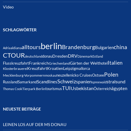
Video
SCHLAGWÖRTER
berlin
alltours
Brandenburg
china
Bulgarien
Adria
aldiana
CTOUR
DRV
Dresden
donau
deutschland
Dänemark
Estland
Italien
Frankreich
Gärten der Welt
Flusskreuzfahrt
hotel
Griechenland
Kreuzfahrt
Kroatien
Leipzig
mallorca
Klosterbrauerei
Polen
neuzelle
nicko Cruises
Ostsee
Mecklenburg-Vorpommern
moskau
Schweiz
spanien
Scandlines
stralsund
Russland
Samarkand
spreewald
TUI
Usbekistan
ägypten
Österreich
tourismus
Thomas Cook
Tierpark Berlin
NEUESTE BEITRÄGE
LEINEN LOS AUF DER MS DONAU