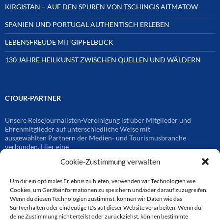
KIRGISTAN – AUF DEN SPUREN VON TSCHINGIS AITMATOW
SPANIEN UND PORTUGAL AUTHENTISCH ERLEBEN
LEBENSFREUDE MIT GIPFELBLICK
130 JAHRE HEILKUNST ZWISCHEN QUELLEN UND WÄLDERN
CTOUR-PARTNER
Unsere Reisejournalisten-Vereinigung ist über Mitglieder und
Ehrenmitglieder auf unterschiedliche Weise mit
ausgewählten Partnern der Medien- und Tourismusbranche
verbunden. Hier eine
Auswahl der Online-Plattformen:
Cookie-Zustimmung verwalten
Um dir ein optimales Erlebnis zu bieten, verwenden wir Technologien wie
CTOUR
Cookies, um Geräteinformationen zu speichern und/oder darauf zuzugreifen.
Wenn du diesen Technologien zustimmst, können wir Daten wie das
Surfverhalten oder eindeutige IDs auf dieser Website verarbeiten. Wenn du
CTOUR der Club der Tourismus-Journalisten. Wir freuen uns immer
deine Zustimmung nicht erteilst oder zurückziehst, können bestimmte