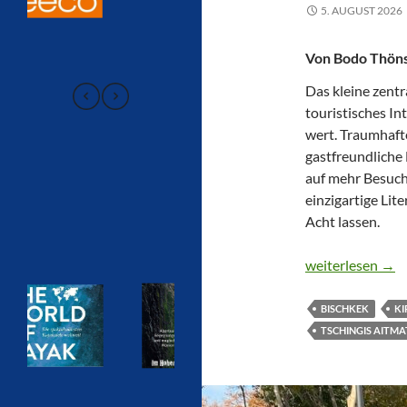
5. AUGUST 2026
Von Bodo Thön
Das kleine zentr
touristisches In
wert. Traumhaft
gastfreundliche
auf mehr Besuch
einzigartige Li
Acht lassen.
KIRGISTAN – 
weiterlesen
→
BISCHKEK
KI
TSCHINGIS AITM