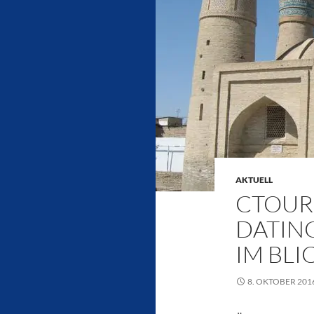
AKTUELL
CTOUR 
DATING
IM BL
8. OKTOBER 201