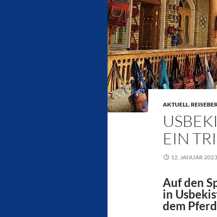
AKTUELL
,
REISEBE
USBEKI
EIN TR
12. JANUAR 202
Auf den S
in Usbekis
dem Pferd 