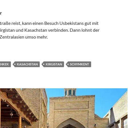
r
traße reist, kann einen Besuch Usbekistans gut mit
Kirgistan und Kasachstan verbinden. Dann lohnt der
 Zentralasien umso mehr.
INARETTE, MEDRESEN, MAUSOLEEN
CHKEK
KASACHSTAN
KIRGISTAN
SCHYMKENT