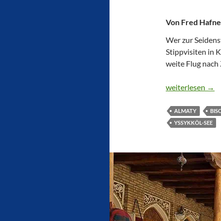
Von Fred Hafne
Wer zur Seidens
Stippvisiten in 
weite Flug nach
MOSCHEEN, M
weiterlesen
→
ALMATY
BIS
YSSYKKÖL-SEE