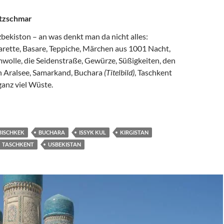
tzschmar
bekiston – an was denkt man da nicht alles:
ette, Basare, Teppiche, Märchen aus 1001 Nacht,
wolle, die Seidenstraße, Gewürze, Süßigkeiten, den
 Aralsee, Samarkand, Buchara
(Titelbild)
, Taschkent
anz viel Wüste.
ND KIRGISTAN – EIN TRIP NACH ZENTRALASIEN
BISCHKEK
BUCHARA
ISSYK KUL
KIRGISTAN
TASCHKENT
USBEKISTAN