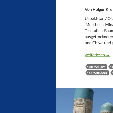
Von Holger Kre
Usbekistan / Oʻz
Moscheen, Minar
Teestuben, Baum
ausgetrockneten
und Chiwa und g
USBEKISTAN U
weiterlesen
→
AITMATOW
SAMARKAND