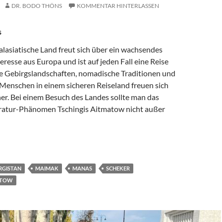
DR. BODO THÖNS
KOMMENTAR HINTERLASSEN
s
alasiatische Land freut sich über ein wachsendes
teresse aus Europa und ist auf jeden Fall eine Reise
e Gebirgslandschaften, nomadische Traditionen und
 Menschen in einem sicheren Reiseland freuen sich
er. Bei einem Besuch des Landes sollte man das
teratur-Phänomen Tschingis Aitmatow nicht außer
AUF DEN SPUREN VON TSCHINGIS AITMATOW
RGISTAN
MAIMAK
MANAS
SCHEKER
ATOW