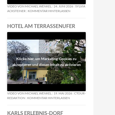
VIDEO VON MICHAEL WENKEL
24. JUNI 2026
SYLVIA
ACKSTEINER
KOMMENTAR HINTERLASSEN
HOTEL AM TERRASSENUFER
Klicke hier, um Marketing-Cookies zu
akzeptieren und diesen Inhalt zu aktivieren
VIDEO VON MICHAEL WENKEL
19. MAI 2026
CTOUR-
REDAKTION
KOMMENTAR HINTERLASSEN
KARLS ERLEBNIS-DORF