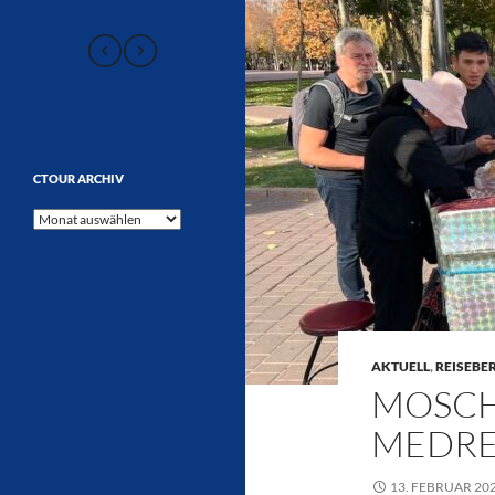
CTOUR ARCHIV
CTOUR
Archiv
AKTUELL
,
REISEBE
MOSCH
MEDRE
13. FEBRUAR 20