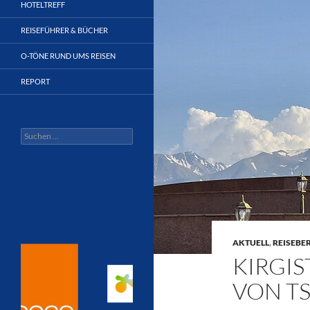
HOTELTREFF
REISEFÜHRER & BÜCHER
O-TÖNE RUND UMS REISEN
REPORT
Suchen
nach:
AKTUELL
,
REISEBE
KIRGIS
VON T