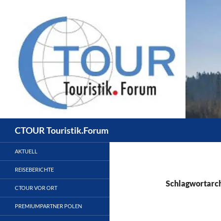
Zum
Inhalt
springen
Suchen
CTOUR Touristik.Forum
AKTUELL
REISEBERICHTE
Schlagwortarch
CTOUR VOR ORT
PREMIUMPARTNER POLEN