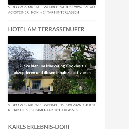
VIDEO VON MICHAEL WENKEL
24. JUNI 2026
SYLVIA
ACKSTEINER
KOMMENTAR HINTERLASSEN
HOTEL AM TERRASSENUFER
Klicke hier, um Marketing-Cookies zu
akzeptieren und diesen Inhalt zu aktivieren
VIDEO VON MICHAEL WENKEL
19. MAI 2026
CTOUR-
REDAKTION
KOMMENTAR HINTERLASSEN
KARLS ERLEBNIS-DORF