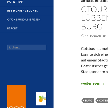
AKTUELL
,
REISEBE
HOTELTREFF
CTOUR
REISEFÜHRER & BÜCHER
LÜBBE
O-TÖNE RUND UMS REISEN
BURG
REPORT
14. JANUAR 201
Suchen
Cottbus hat meh
nach:
konnte sich ein
auf einem Stadt
Postkutscher gez
Stadt, sondern 
CTOUR on Tour:
weiterlesen
→
BURG
COTTB