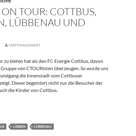
RICHTE
 ON TOUR: COTTBUS,
N, LÜBBENAU UND
3
MATTHIAS DIKERT
r zu bieten hat als den FC Energie Cottbus, davon
e Gruppe von CTOURisten überzeugen. So wurde uns
rundgang die Innenstadt vom Cottbuser
eigt. Dieser begeistert nicht nur die Besucher der
auch die Kinder von Cottbus.
 Cottbus, Lübben, Lübbenau und Burg
US
LÜBBEN
LÜBBENAU